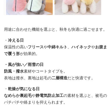
用途に合わせた機能を選ぶと、秋冬も快適に過ごせます。
・
冷える日
保温性の高い
フリース
や
中綿キルト
、
ハイネック
や
お腹ま
で覆う形
が効果的。
・風が強い／雨雪の日
防風・撥水
素材やコートタイプを。
表地は撥水、裏地は起毛の
二層構造
だと快適です。
・
乾燥が気になる日
なめらか裏起毛
や
静電気防止加工
の素材を選ぶと、被毛の
パチパチや絡まりを抑えられます。