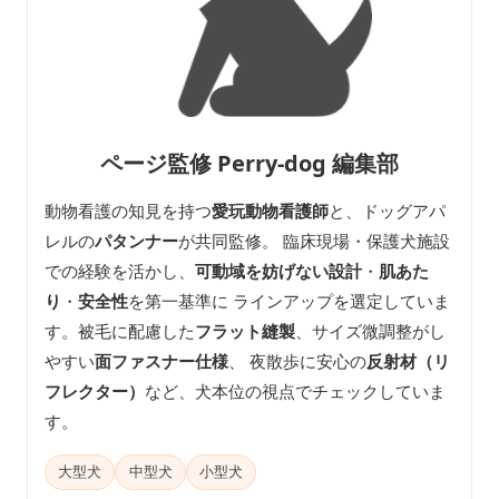
ページ監修 Perry-dog 編集部
動物看護の知見を持つ
愛玩動物看護師
と、ドッグアパ
レルの
パタンナー
が共同監修。 臨床現場・保護犬施設
での経験を活かし、
可動域を妨げない設計
・
肌あた
り
・
安全性
を第一基準に ラインアップを選定していま
す。被毛に配慮した
フラット縫製
、サイズ微調整がし
やすい
面ファスナー仕様
、 夜散歩に安心の
反射材（リ
フレクター）
など、犬本位の視点でチェックしていま
す。
大型犬
中型犬
小型犬