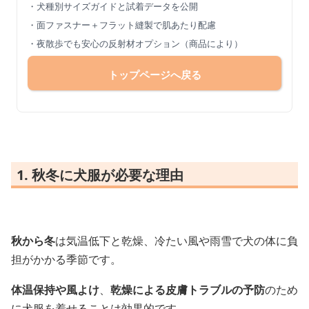
・犬種別サイズガイドと試着データを公開
・面ファスナー＋フラット縫製で肌あたり配慮
・夜散歩でも安心の反射材オプション（商品により）
トップページへ戻る
1. 秋冬に犬服が必要な理由
秋から冬
は気温低下と乾燥、冷たい風や雨雪で犬の体に負
担がかかる季節です。
体温保持や風よけ
、
乾燥による皮膚トラブルの予防
のため
に犬服を着せることは効果的です。