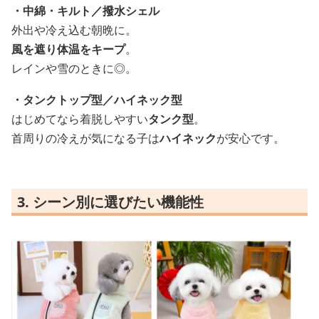
・中綿・キルト／撥水シェル
外出や冷え込む朝晩に。
風を遮り体温をキープ
。
レインや雪のときに◎。
・タンクトップ型／ハイネック型
はじめてなら着脱しやすい
タンク型
。
首周りの冷えが気になる子は
ハイネック
が安心です。
3. シーン別に選びたい機能性