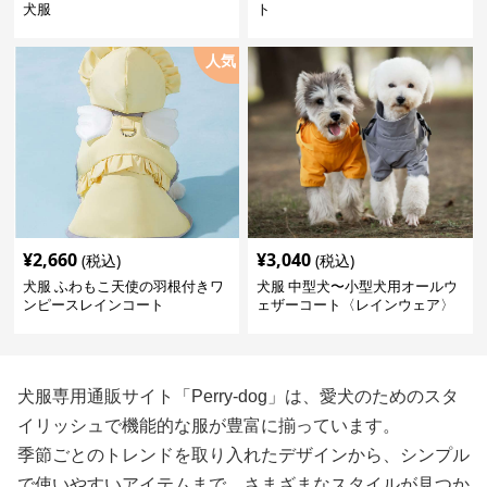
犬服
ト
人気
¥
2,660
¥
3,040
(税込)
(税込)
犬服 ふわもこ天使の羽根付きワ
犬服 中型犬〜小型犬用オールウ
ンピースレインコート
ェザーコート〈レインウェア〉
犬服専用通販サイト「Perry-dog」は、愛犬のためのスタ
イリッシュで機能的な服が豊富に揃っています。
季節ごとのトレンドを取り入れたデザインから、シンプル
で使いやすいアイテムまで、さまざまなスタイルが見つか