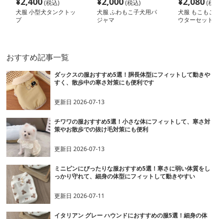
¥
2,400
¥
2,000
¥
2,080
(税込)
(税込)
(税込
犬服 小型犬タンクトッ
犬服 ふわもこ子犬用パ
犬服 もこもこ
プ
ジャマ
ウターセット
おすすめ記事一覧
ダックスの服おすすめ5選！胴長体型にフィットして動きや
すく、散歩中の寒さ対策にも便利です
更新日
2026-07-13
チワワの服おすすめ5選！小さな体にフィットして、寒さ対
策やお散歩での抜け毛対策にも便利
更新日
2026-07-13
ミニピンにぴったりな服おすすめ5選！寒さに弱い体質をし
っかり守れて、細身の体型にフィットして動きやすい
更新日
2026-07-11
イタリアン グレー ハウンドにおすすめの服5選！細身の体