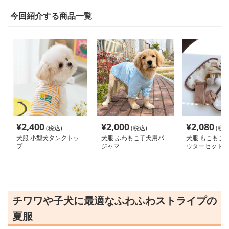
今回紹介する商品一覧
¥
2,400
¥
2,000
¥
2,080
(税込)
(税込)
(税込
犬服 小型犬タンクトッ
犬服 ふわもこ子犬用パ
犬服 もこもこ
プ
ジャマ
ウターセット
チワワや子犬に最適なふわふわストライプの
夏服