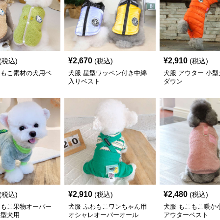
¥
2,670
¥
2,910
(税込)
(税込)
(税込)
こもこ素材の犬用ベ
犬服 星型ワッペン付き中綿
犬服 アウター 小
入りベスト
ダウン
¥
2,910
¥
2,480
(税込)
(税込)
(税込)
こもこ果物オーバー
犬服 ふわもこワンちゃん用
犬服 もこもこ暖か
小型犬用
オシャレオーバーオール
アウターベスト