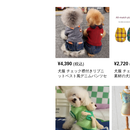
¥
4,390
¥
2,720
(税込)
犬服 チェック襟付きリブニ
犬服 チ
ットベスト風デニムパンツセ
素材の犬
ット