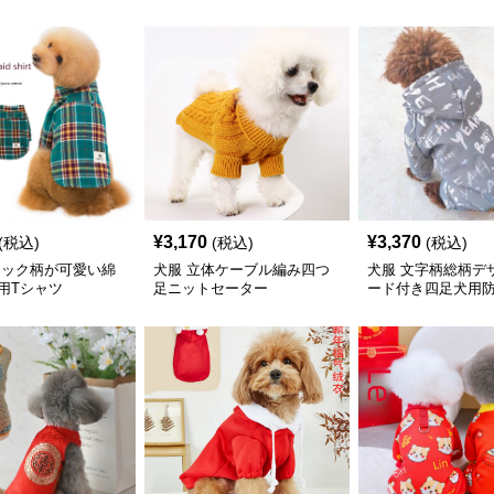
¥
3,170
¥
3,370
(税込)
(税込)
(税込)
ェック柄が可愛い綿
犬服 立体ケーブル編み四つ
犬服 文字柄総柄デ
用Tシャツ
足ニットセーター
ード付き四足犬用
ー