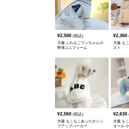
¥
2,580
¥
2,360
(税込)
犬服 ふわもこワンちゃんの
犬服 も
野球ユニフォーム
スト
¥
2,560
¥
2,630
(税込)
犬服 もこもこあったかジッ
犬服 も
プアップパーカー
オール 