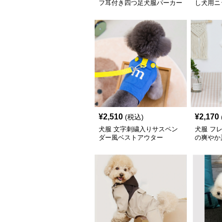
フ耳付き四つ足犬服パーカー
し犬用ニ
¥
2,510
¥
2,170
(税込)
犬服 文字刺繍入りサスペン
犬服 フ
ダー風ベストアウター
の爽やか