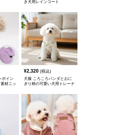
ト
き犬用レインコート
¥
2,320
(税込)
ンポイン
犬服 ころころパンダとおに
ア素材ニッ
ぎり柄の可愛い犬用トレーナ
ー