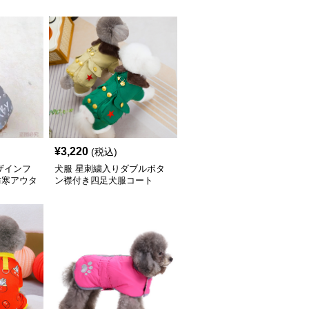
¥
3,220
(税込)
ザインフ
犬服 星刺繍入りダブルボタ
防寒アウタ
ン襟付き四足犬服コート