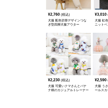
¥
2,760
¥
3,010
(税込)
犬服 配色切替デザインつな
犬服 虹
ぎ型四脚犬服アウター
ニットベ
¥
2,230
¥
2,590
(税込)
犬服 可愛いクマさんとバナ
犬服 う
ナ柄のカジュアルトレーナー
ールスカ