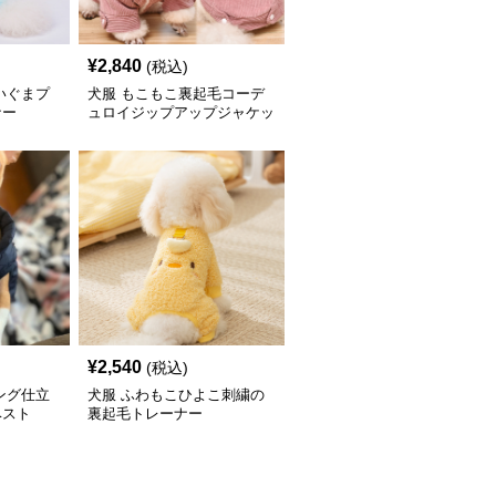
¥
2,840
(税込)
いぐまプ
犬服 もこもこ裏起毛コーデ
ナー
ュロイジップアップジャケッ
ト
¥
2,540
(税込)
ング仕立
犬服 ふわもこひよこ刺繍の
ベスト
裏起毛トレーナー