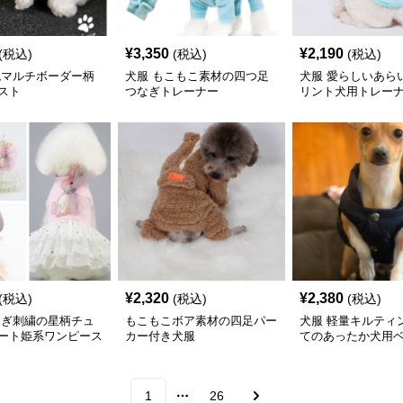
¥
3,350
¥
2,190
(税込)
(税込)
(税込)
色マルチボーダー柄
犬服 もこもこ素材の四つ足
犬服 愛らしいあら
スト
つなぎトレーナー
リント犬用トレー
¥
2,320
¥
2,380
(税込)
(税込)
(税込)
さぎ刺繍の星柄チュ
もこもこボア素材の四足パー
犬服 軽量キルティ
ート姫系ワンピース
カー付き犬服
てのあったか犬用
1
26