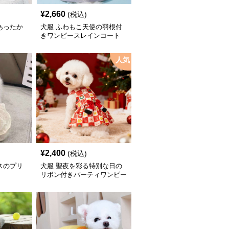
¥
2,660
(税込)
あったか
犬服 ふわもこ天使の羽根付
きワンピースレインコート
人気
¥
2,400
(税込)
スのプリ
犬服 聖夜を彩る特別な日の
リボン付きパーティワンピー
ス