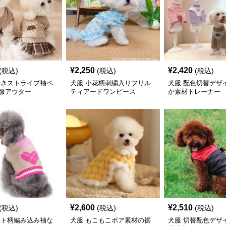
¥
2,250
¥
2,420
(税込)
(税込)
(税込)
付きストライプ袖ベ
犬服 小花柄刺繍入りフリル
犬服 配色切替デザ
服アウター
ティアードワンピース
か素材トレーナー
¥
2,600
¥
2,510
(税込)
(税込)
(税込)
ート柄編み込み袖な
犬服 もこもこボア素材の裾
犬服 切替配色デザ