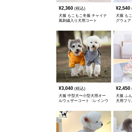
¥
2,360
¥
2,540
(税込)
犬服 もこもこ冬服 チャイナ
犬服 も
風刺繍入り犬用コート
グウェア
¥
3,040
¥
2,450
(税込)
犬服 中型犬〜小型犬用オー
犬服 ふ
ルウェザーコート〈レインウ
犬用フリ
ェア〉