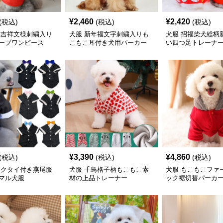
¥
2,460
¥
2,420
(税込)
(税込)
(税込)
風吉祥文様刺繍入り
犬服 新年福文字刺繍入りも
犬服 招福柴犬総柄
ーブワンピース
こもこ耳付き犬用パーカー
い四つ足トレーナ
¥
3,390
¥
4,860
(税込)
(税込)
(税込)
ネクタイ付き燕尾服
犬服 千鳥格子柄もこもこ素
犬服 もこもこファ
マル犬服
材の上品トレーナー
ック裾切替パーカ