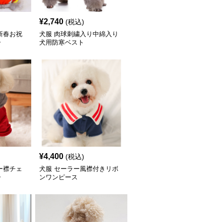
¥
2,740
(税込)
新春お祝
犬服 肉球刺繍入り中綿入り
ー
犬用防寒ベスト
¥
4,400
(税込)
ー襟チェ
犬服 セーラー風襟付きリボ
ー
ンワンピース