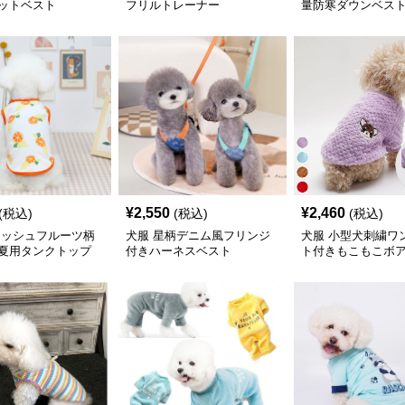
ットベスト
フリルトレーナー
量防寒ダウンベス
¥
2,550
¥
2,460
(税込)
(税込)
(税込)
レッシュフルーツ柄
犬服 星柄デニム風フリンジ
犬服 小型犬刺繍ワ
夏用タンクトップ
付きハーネスベスト
ト付きもこもこボ
ト