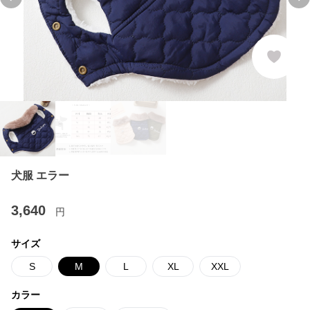
Previous slide
Ne
犬服 エラー
3,640
円
サイズ
S
M
L
XL
XXL
カラー