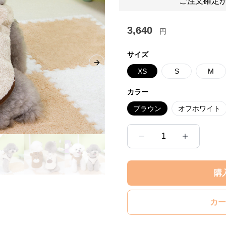
ご注文確定か
3,640
円
サイズ
Next slide
XS
S
M
カラー
ブラウン
オフホワイト
1
購
カー