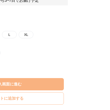
ら3~7日でお届け予定
L
XL
入画面に進む
トに追加する