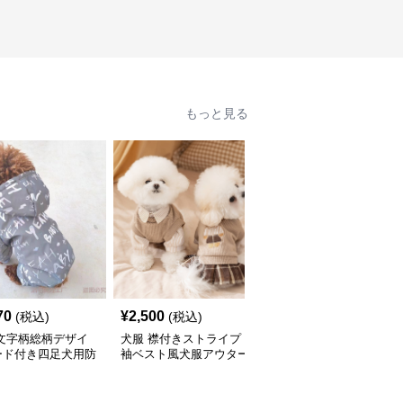
もっと見る
70
¥
2,500
¥
2,630
(税込)
(税込)
(税込)
 文字柄総柄デザイ
犬服 襟付きストライプ
犬服 ハート柄編み込み
ード付き四足犬用防
袖ベスト風犬服アウター
袖なし犬用ニットベスト
ウター