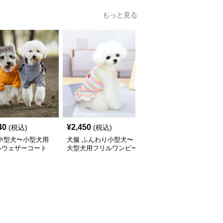
もっと見る
40
¥
2,450
¥
2,400
(税込)
(税込)
(税込)
 中型犬〜小型犬用
犬服 ふんわり小型犬〜
犬服 ワンちゃん用パス
ルウェザーコート
大型犬用フリルワンピー
テルボーダーシャツ
インウェア〉
ス