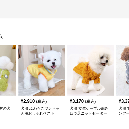
ム
¥
2,910
¥
3,170
¥
3,3
(税込)
(税込)
材の犬
犬服 ふわもこワンちゃ
犬服 立体ケーブル編み
犬服
ん用おしゃれベスト
四つ足ニットセーター
ンフ
寒ア