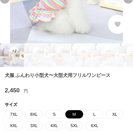
Previous slide
Ne
犬服 ふんわり小型犬〜大型犬用フリルワンピース
2,450
円
サイズ
7XL
8XL
S
M
L
XL
XXL
3XL
4XL
5XL
6XL