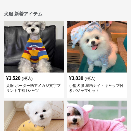
犬服 新着アイテム
¥
3,520
¥
3,830
(税込)
(税込)
犬服 ボーダー柄アメカジ文字プ
小型犬服 星柄ナイトキャップ付
リント半袖Tシャツ
きパジャマセット