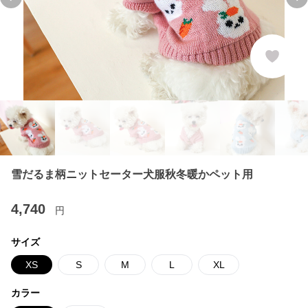
Previous slide
Ne
雪だるま柄ニットセーター犬服秋冬暖かペット用
4,740
円
サイズ
XS
S
M
L
XL
カラー