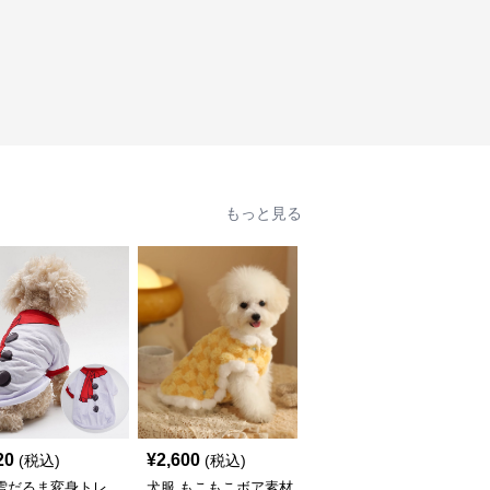
もっと見る
20
¥
2,600
¥
2,320
(税込)
(税込)
(税込)
 雪だるま変身トレ
犬服 もこもこボア素材
犬服 ころころパンダと