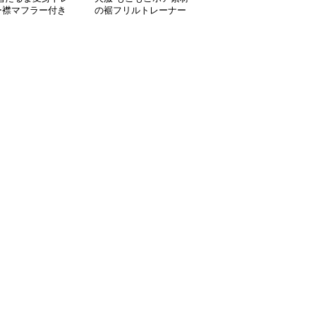
ー襟マフラー付き
の裾フリルトレーナー
おにぎり柄の可愛い犬用
トレーナー