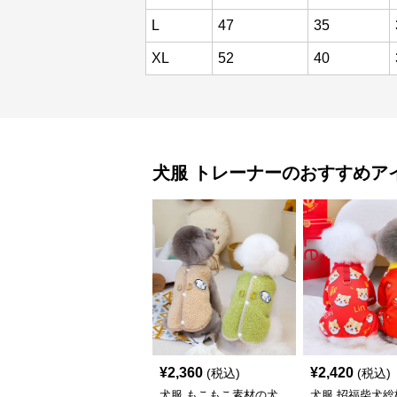
L
47
35
XL
52
40
犬服
トレーナー
のおすすめア
¥
2,360
¥
2,420
(税込)
(税込)
犬服 もこもこ素材の犬
犬服 招福柴犬総