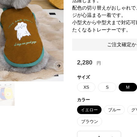
活躍します。
配色の切り替えがおしゃれで
ジが心温まる一着です。
小型犬から中型犬まで対応可
たくなるトレーナーです。
ご注文確定か
2,280
円
Next slide
サイズ
XS
S
M
カラー
イエロー
ブルー
グ
ブラウン