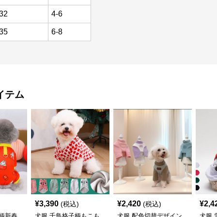
32
4-6
35
6-8
イテム
¥
3,390
¥
2,420
¥
2,4
(税込)
(税込)
柄新春
犬服 千鳥格子柄もこも
犬服 配色切替デザイン
犬服