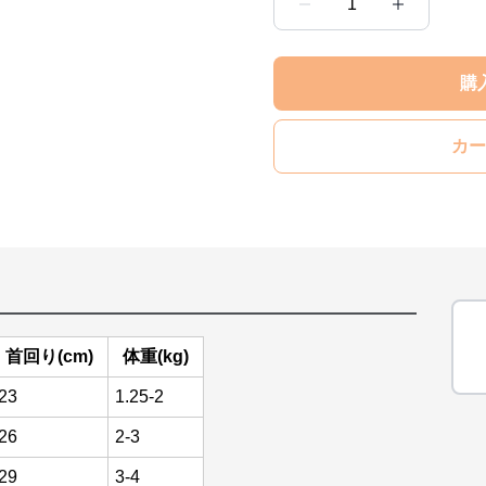
1
購
カー
首回り(cm)
体重(kg)
23
1.25-2
26
2-3
29
3-4