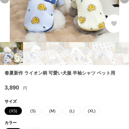
Previous slide
Ne
春夏新作 ライオン柄 可愛い犬服 半袖シャツ ペット用
3,890
円
サイズ
(XS)
(S)
(M)
(L)
(XL)
カラー