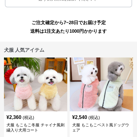
ご注文確定から7~28日でお届け予定
送料は1注文あたり
1000
円かかります
犬服 人気アイテム
¥
2,360
¥
2,540
(税込)
(税込)
犬服 もこもこ冬服 チャイナ風刺
犬服 もこもこベスト風ドッグウ
繍入り犬用コート
ェア