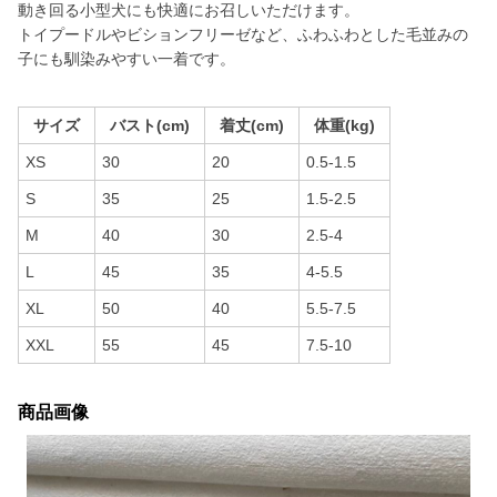
動き回る小型犬にも快適にお召しいただけます。
トイプードルやビションフリーゼなど、ふわふわとした毛並みの
子にも馴染みやすい一着です。
サイズ
バスト(cm)
着丈(cm)
体重(kg)
XS
30
20
0.5-1.5
S
35
25
1.5-2.5
M
40
30
2.5-4
L
45
35
4-5.5
XL
50
40
5.5-7.5
XXL
55
45
7.5-10
商品画像