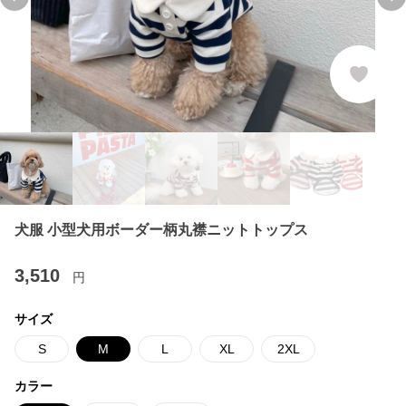
Previous slide
Ne
犬服 小型犬用ボーダー柄丸襟ニットトップス
3,510
円
サイズ
S
M
L
XL
2XL
カラー