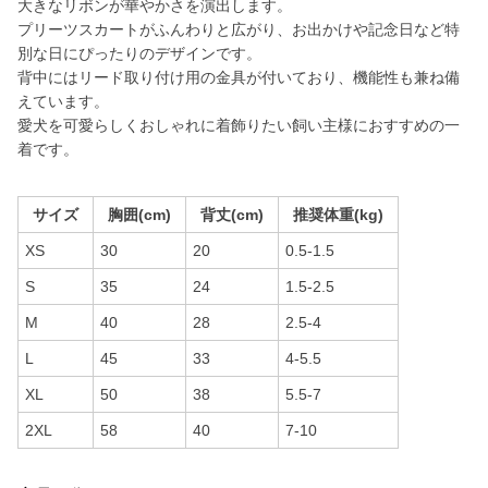
大きなリボンが華やかさを演出します。
プリーツスカートがふんわりと広がり、お出かけや記念日など特
別な日にぴったりのデザインです。
背中にはリード取り付け用の金具が付いており、機能性も兼ね備
えています。
愛犬を可愛らしくおしゃれに着飾りたい飼い主様におすすめの一
着です。
サイズ
胸囲(cm)
背丈(cm)
推奨体重(kg)
XS
30
20
0.5-1.5
S
35
24
1.5-2.5
M
40
28
2.5-4
L
45
33
4-5.5
XL
50
38
5.5-7
2XL
58
40
7-10