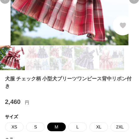
Previous slide
Ne
犬服 チェック柄 小型犬プリーツワンピース背中リボン付
き
2,460
円
サイズ
XS
S
M
L
XL
2XL