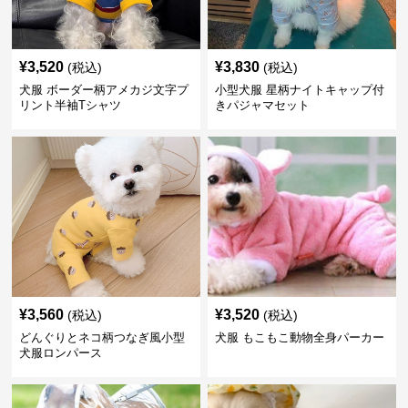
¥
3,520
¥
3,830
(税込)
(税込)
犬服 ボーダー柄アメカジ文字プ
小型犬服 星柄ナイトキャップ付
リント半袖Tシャツ
きパジャマセット
¥
3,560
¥
3,520
(税込)
(税込)
どんぐりとネコ柄つなぎ風小型
犬服 もこもこ動物全身パーカー
犬服ロンパース