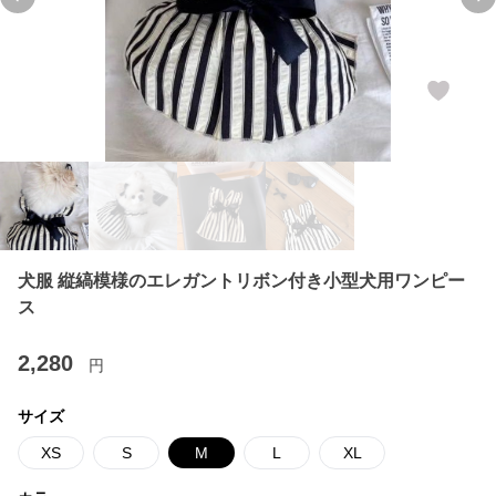
Previous slide
Ne
犬服 縦縞模様のエレガントリボン付き小型犬用ワンピー
ス
2,280
円
サイズ
XS
S
M
L
XL