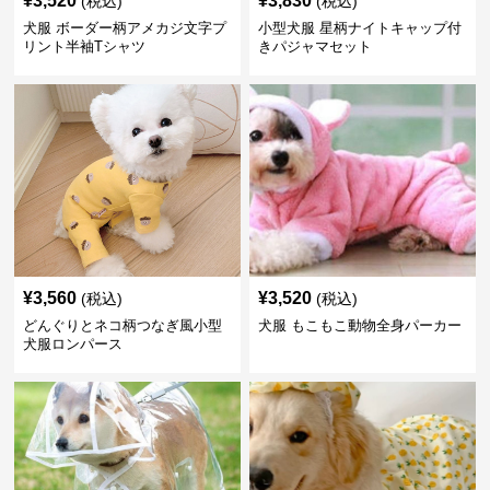
¥
3,520
¥
3,830
(税込)
(税込)
犬服 ボーダー柄アメカジ文字プ
小型犬服 星柄ナイトキャップ付
リント半袖Tシャツ
きパジャマセット
¥
3,560
¥
3,520
(税込)
(税込)
どんぐりとネコ柄つなぎ風小型
犬服 もこもこ動物全身パーカー
犬服ロンパース