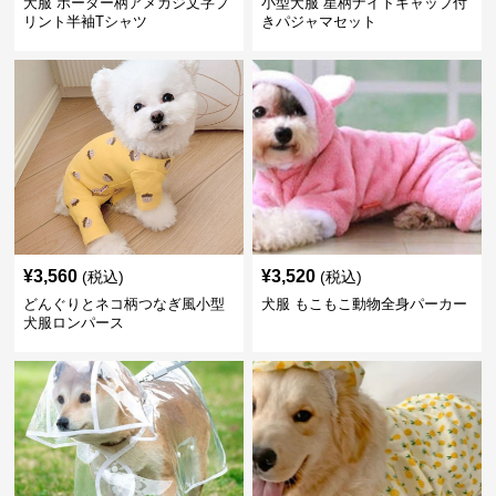
犬服 ボーダー柄アメカジ文字プ
小型犬服 星柄ナイトキャップ付
リント半袖Tシャツ
きパジャマセット
¥
3,560
¥
3,520
(税込)
(税込)
どんぐりとネコ柄つなぎ風小型
犬服 もこもこ動物全身パーカー
犬服ロンパース