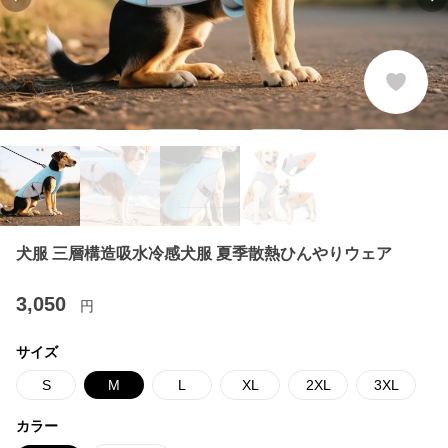
Previous slide
Ne
犬服 三層構造吸水冷感犬服 夏季散熱ひんやりウェア
3,050
円
サイズ
S
M
L
XL
2XL
3XL
カラー