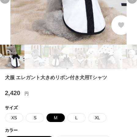
Previous slide
Ne
犬服 エレガント大きめリボン付き犬用Tシャツ
2,420
円
サイズ
XS
S
M
L
XL
カラー