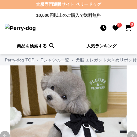
犬服専門通販サイト ペリードッグ
10,000円以上のご購入で送料無料
0
0
商品を検索する
人気ランキング
Perry-dog TOP
›
Tシャツの一覧
›
犬服 エレガント大きめリボン付