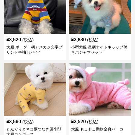
¥
3,520
¥
3,830
(税込)
(税込)
犬服 ボーダー柄アメカジ文字プ
小型犬服 星柄ナイトキャップ付
リント半袖Tシャツ
きパジャマセット
¥
3,560
¥
3,520
(税込)
(税込)
どんぐりとネコ柄つなぎ風小型
犬服 もこもこ動物全身パーカー
犬服ロンパース