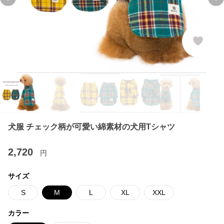
Previous slide
Ne
犬服 チェック柄が可愛い綿素材の犬用Tシャツ
2,720
円
サイズ
S
M
L
XL
XXL
カラー