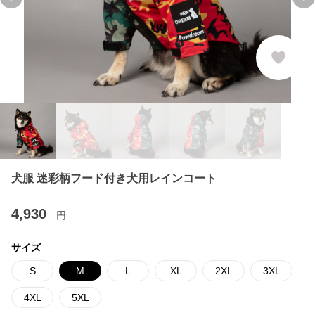
Previous slide
Ne
犬服 迷彩柄フード付き犬用レインコート
4,930
円
サイズ
S
M
L
XL
2XL
3XL
4XL
5XL