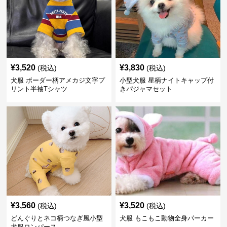
¥
3,520
¥
3,830
(税込)
(税込)
犬服 ボーダー柄アメカジ文字プ
小型犬服 星柄ナイトキャップ付
リント半袖Tシャツ
きパジャマセット
¥
3,560
¥
3,520
(税込)
(税込)
どんぐりとネコ柄つなぎ風小型
犬服 もこもこ動物全身パーカー
犬服ロンパース