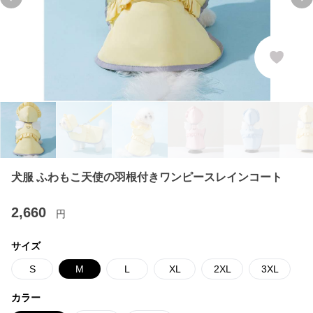
Previous slide
Ne
犬服 ふわもこ天使の羽根付きワンピースレインコート
2,660
円
サイズ
S
M
L
XL
2XL
3XL
カラー