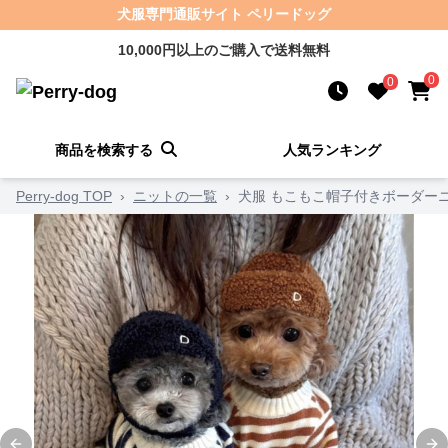
犬服専門通販サイト ペリードッグ
10,000円以上のご購入で送料無料
0
0
商品を検索する
人気ランキング
Perry-dog TOP
›
ニットの一覧
›
犬服 もこもこ帽子付きボーダー