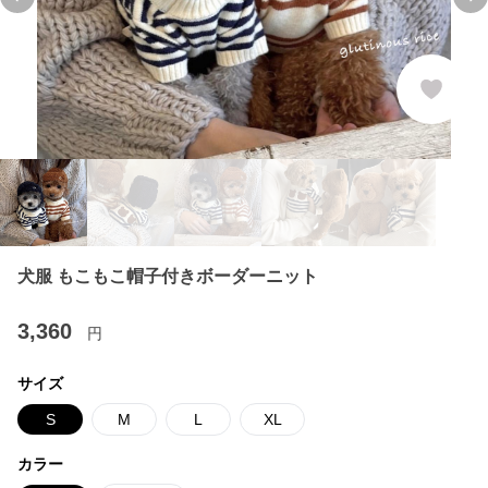
Previous slide
Ne
犬服 もこもこ帽子付きボーダーニット
3,360
円
サイズ
S
M
L
XL
カラー