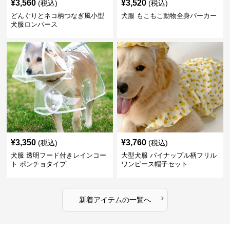
¥
3,560
¥
3,520
(税込)
(税込)
どんぐりとネコ柄つなぎ風小型
犬服 もこもこ動物全身パーカー
犬服ロンパース
¥
3,350
¥
3,760
(税込)
(税込)
犬服 透明フード付きレインコー
大型犬服 パイナップル柄フリル
ト ポンチョタイプ
ワンピース帽子セット
›
新着アイテムの一覧へ