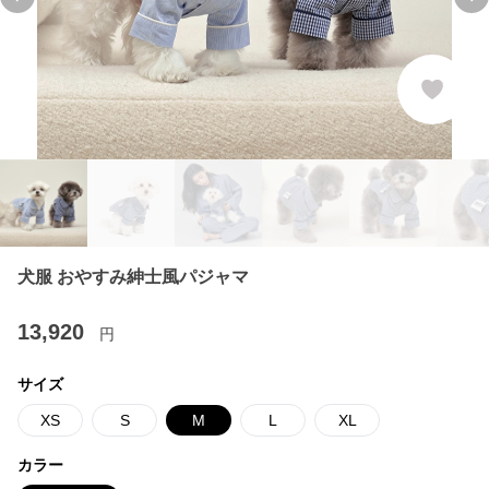
Previous slide
Ne
犬服 おやすみ紳士風パジャマ
13,920
円
サイズ
XS
S
M
L
XL
カラー