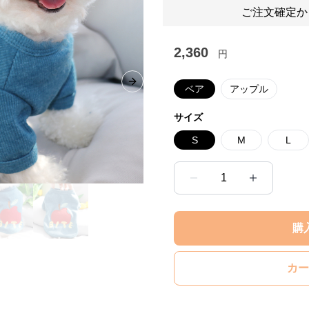
ご注文確定か
2,360
円
Next slide
ベア
アップル
サイズ
S
M
L
1
購
カー