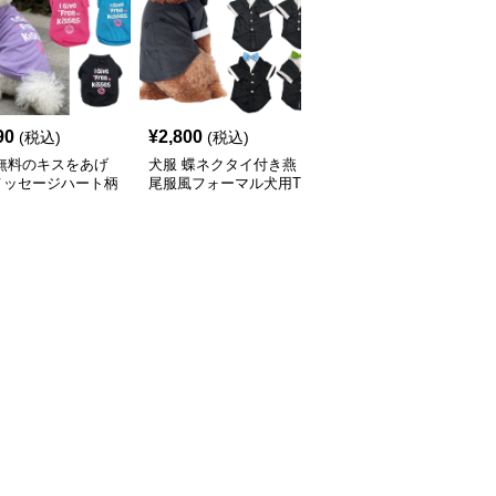
90
¥
2,800
¥
2,130
(税込)
(税込)
(税込)
 無料のキスをあげ
犬服 蝶ネクタイ付き燕
襟付きワンポイント刺繍
メッセージハート柄
尾服風フォーマル犬用T
入りポロシャツ風犬服
ツ
シャツ