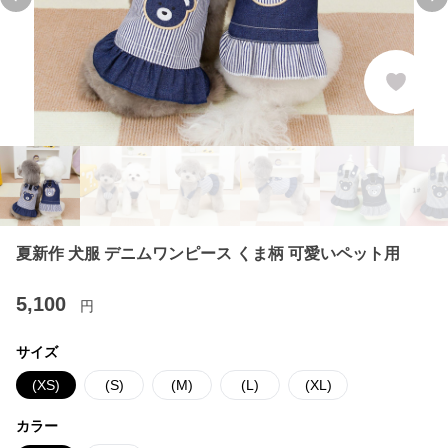
Previous slide
Ne
夏新作 犬服 デニムワンピース くま柄 可愛いペット用
5,100
円
サイズ
(XS)
(S)
(M)
(L)
(XL)
カラー