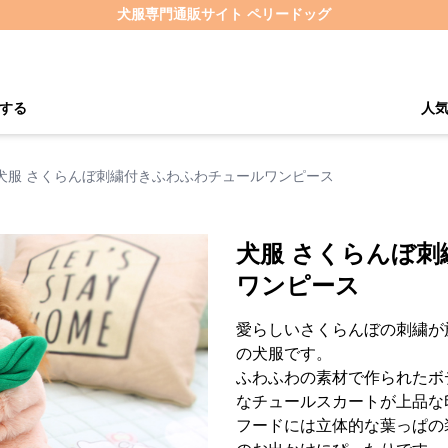
犬服専門通販サイト ペリードッグ
する
人
犬服 さくらんぼ刺繍付きふわふわチュールワンピース
犬服 さくらんぼ
ワンピース
愛らしいさくらんぼの刺繍が
の犬服です。
ふわふわの素材で作られたボ
なチュールスカートが上品な
フードには立体的な葉っぱの