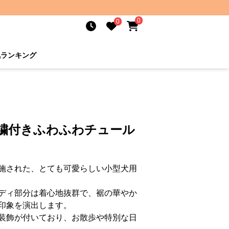
0
0
気ランキング
刺繍付きふわふわチュール
施された、とても可愛らしい小型犬用
ディ部分は着心地抜群で、裾の華やか
印象を演出します。
装飾が付いており、お散歩や特別な日