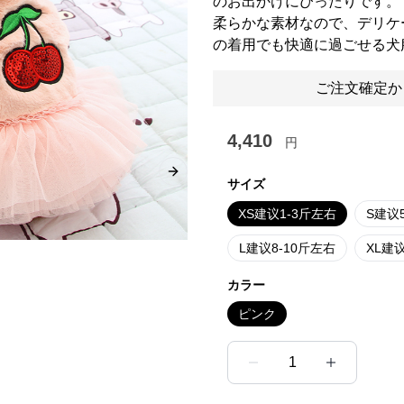
のお出かけにぴったりです。
柔らかな素材なので、デリケ
の着用でも快適に過ごせる犬
ご注文確定か
4,410
円
Next slide
サイズ
XS建议1-3斤左右
S建议
L建议8-10斤左右
XL建议
カラー
ピンク
1