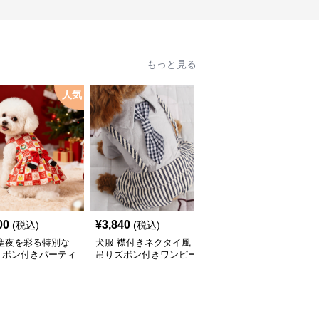
もっと見る
人気
00
¥
3,840
¥
2,760
(税込)
(税込)
(税込)
 聖夜を彩る特別な
犬服 襟付きネクタイ風
犬服 和風吉祥文様刺繍
リボン付きパーティ
吊りズボン付きワンピー
入りノースリーブワンピ
ピース
ス
ース