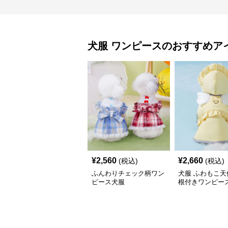
犬服
ワンピース
のおすすめア
¥
2,560
¥
2,660
(税込)
(税込)
ふんわりチェック柄ワン
犬服 ふわもこ天
ピース犬服
根付きワンピー
コート