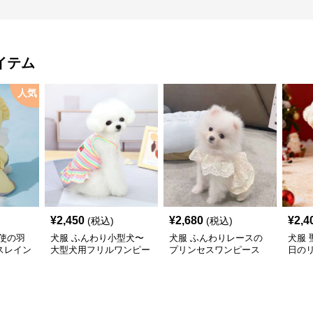
イテム
人気
¥
2,450
¥
2,680
¥
2,4
(税込)
(税込)
使の羽
犬服 ふんわり小型犬〜
犬服 ふんわりレースの
犬服
スレイン
大型犬用フリルワンピー
プリンセスワンピース
日の
ス
ワン