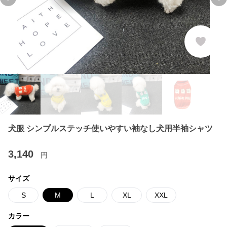
Previous slide
Ne
犬服 シンプルステッチ使いやすい袖なし犬用半袖シャツ
3,140
円
サイズ
S
M
L
XL
XXL
カラー