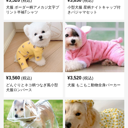
¥
3,520
¥
3,830
(税込)
(税込)
犬服 ボーダー柄アメカジ文字プ
小型犬服 星柄ナイトキャップ付
リント半袖Tシャツ
きパジャマセット
¥
3,560
¥
3,520
(税込)
(税込)
どんぐりとネコ柄つなぎ風小型
犬服 もこもこ動物全身パーカー
犬服ロンパース