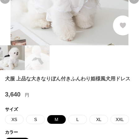
Previous slide
Ne
犬服 上品な大きなりぼん付きふんわり姫様風犬用ドレス
3,640
円
サイズ
XS
S
M
L
XL
XXL
カラー