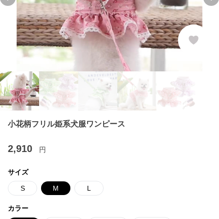
Previous slide
Ne
小花柄フリル姫系犬服ワンピース
2,910
円
サイズ
S
M
L
カラー