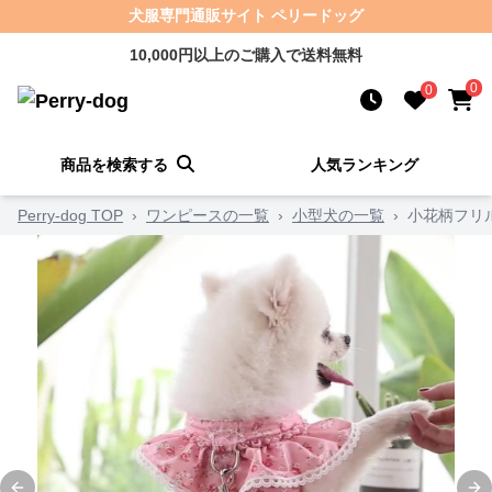
犬服専門通販サイト ペリードッグ
10,000円以上のご購入で送料無料
0
0
商品を検索する
人気ランキング
Perry-dog TOP
›
ワンピースの一覧
›
小型犬の一覧
›
小花柄フリ