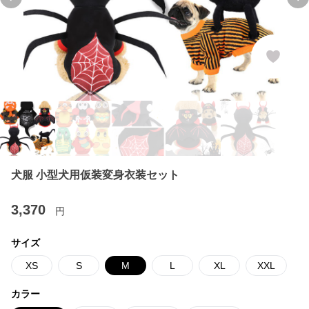
Previous slide
Ne
犬服 小型犬用仮装変身衣装セット
3,370
円
サイズ
XS
S
M
L
XL
XXL
カラー