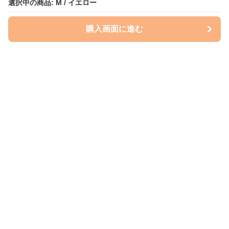
選択中の商品: M / イエロー
購入画面に進む
Perry-dog
について
会社概要
利用規約