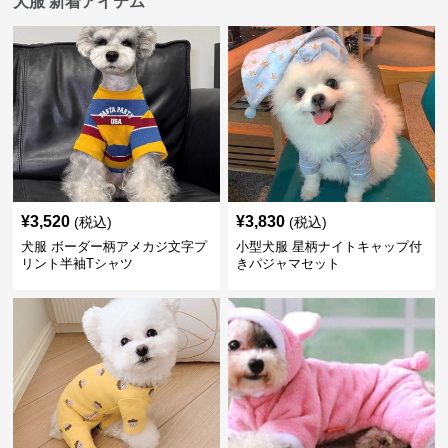
犬服 新着アイテム
¥
3,520
¥
3,830
(税込)
(税込)
犬服 ボーダー柄アメカジ文字プ
小型犬服 星柄ナイトキャップ付
リント半袖Tシャツ
きパジャマセット