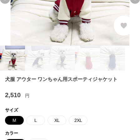
Previous slide
Ne
犬服 アウター ワンちゃん用スポーティジャケット
2,510
円
サイズ
M
L
XL
2XL
カラー