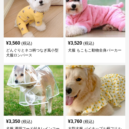
¥
3,560
¥
3,520
(税込)
(税込)
どんぐりとネコ柄つなぎ風小型
犬服 もこもこ動物全身パーカー
犬服ロンパース
¥
3,350
¥
3,760
(税込)
(税込)
犬服 透明フード付きレインコー
大型犬服 パイナップル柄フリル