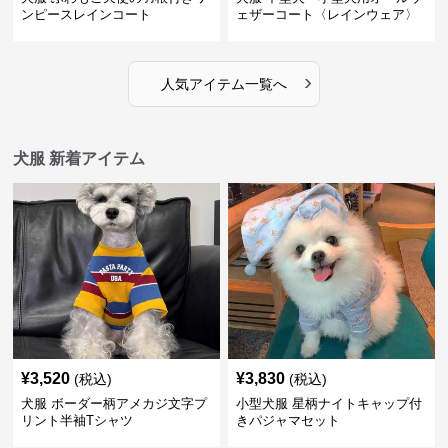
ンピースレインコート
ェザーコート〈レインウェア〉
›
人気アイテム一覧へ
犬服 新着アイテム
¥
3,520
¥
3,830
(税込)
(税込)
犬服 ボーダー柄アメカジ文字プ
小型犬服 星柄ナイトキャップ付
リント半袖Tシャツ
きパジャマセット