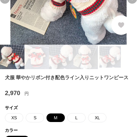
Previous slide
Ne
犬服 華やかリボン付き配色ライン入りニットワンピース
2,970
円
サイズ
XS
S
M
L
XL
カラー