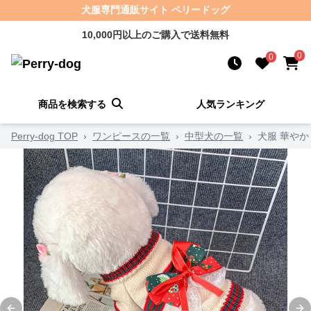
犬服専門通販サイト ペリードッグ
10,000円以上のご購入で送料無料
0
0
商品を検索する
人気ランキング
Perry-dog TOP
›
ワンピースの一覧
›
中型犬の一覧
›
犬服 華や