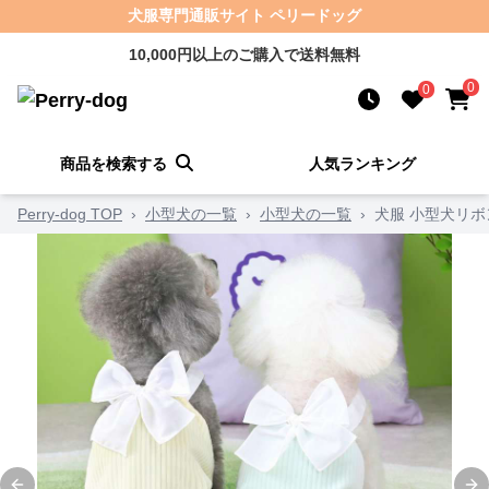
犬服専門通販サイト ペリードッグ
10,000円以上のご購入で送料無料
0
0
商品を検索する
人気ランキング
Perry-dog TOP
›
小型犬の一覧
›
小型犬の一覧
›
犬服 小型犬リ