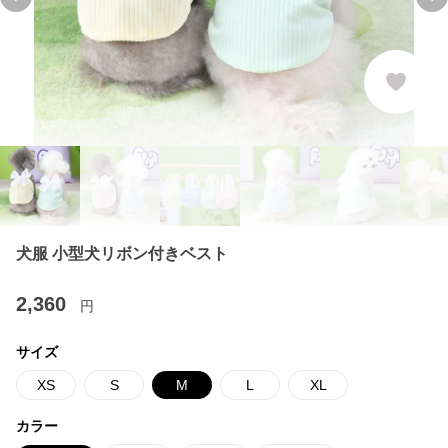
Previous slide
Ne
犬服 小型犬リボン付きベスト
2,360
円
サイズ
XS
S
M
L
XL
カラー