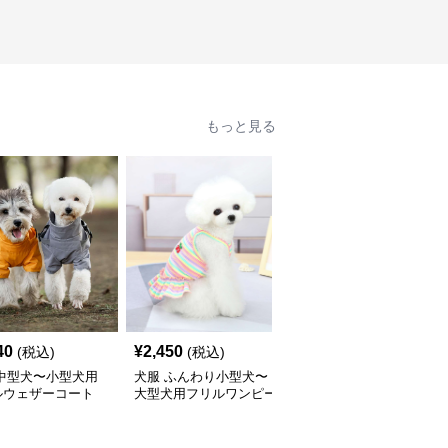
もっと見る
40
¥
2,450
¥
2,400
(税込)
(税込)
(税込)
 中型犬〜小型犬用
犬服 ふんわり小型犬〜
犬服 ワンちゃん用パス
ルウェザーコート
大型犬用フリルワンピー
テルボーダーシャツ
インウェア〉
ス