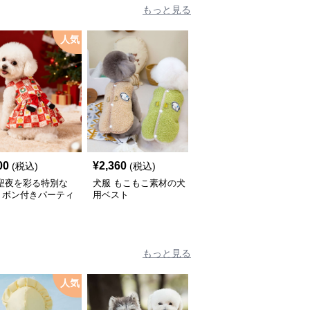
もっと見る
人気
00
¥
2,360
¥
2,670
(税込)
(税込)
(税込)
 聖夜を彩る特別な
犬服 もこもこ素材の犬
犬服 星型ワッペン付き
リボン付きパーティ
用ベスト
中綿入りベスト
ピース
もっと見る
人気