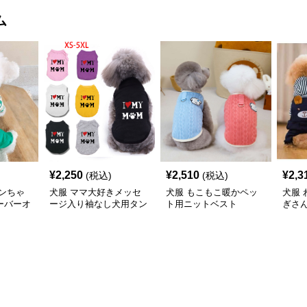
ム
¥
2,250
¥
2,510
¥
2,3
(税込)
(税込)
ンちゃ
犬服 ママ大好きメッセ
犬服 もこもこ暖かペッ
犬服
ーバーオ
ージ入り袖なし犬用タン
ト用ニットベスト
ぎさ
クトップ
ス