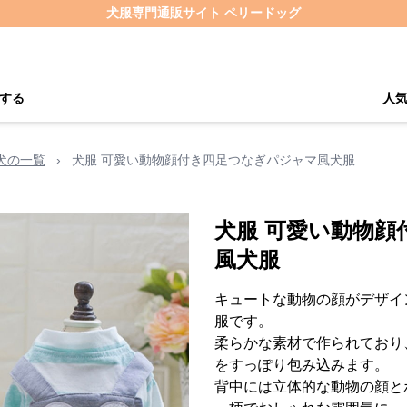
犬服専門通販サイト ペリードッグ
する
人
犬の一覧
›
犬服 可愛い動物顔付き四足つなぎパジャマ風犬服
犬服 可愛い動物
風犬服
キュートな動物の顔がデザイ
服です。
柔らかな素材で作られており
をすっぽり包み込みます。
背中には立体的な動物の顔と