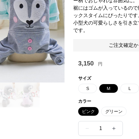
ー柄でおしゃれな雰囲気に。
裾にはゴムが入っているので
ックスタイムにぴったりです
小型犬の可愛らしさを引き立
です。
ご注文確定か
3,150
Next slide
円
サイズ
S
M
L
カラー
ピンク
グリーン
1