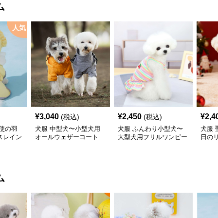
ム
人気
¥
3,040
¥
2,450
¥
2,4
(税込)
(税込)
使の羽
犬服 中型犬〜小型犬用
犬服 ふんわり小型犬〜
犬服
スレイン
オールウェザーコート
大型犬用フリルワンピー
日の
〈レインウェア〉
ス
ワン
ム