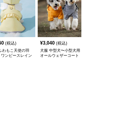
60
¥
3,040
¥
2,450
(税込)
(税込)
(税込)
 ふわもこ天使の羽
犬服 中型犬〜小型犬用
犬服 ふんわり小型犬〜
きワンピースレイン
オールウェザーコート
大型犬用フリルワンピー
ト
〈レインウェア〉
ス