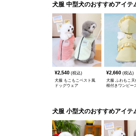
犬服
中型犬
のおすすめアイテ
¥
2,540
¥
2,660
(税込)
(税込)
犬服 もこもこベスト風
犬服 ふわもこ天
ドッグウェア
根付きワンピー
コート
犬服
小型犬
のおすすめアイテ