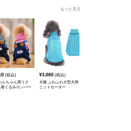
もっと見る
10
¥
3,060
¥
3,140
(税込)
(税込)
(税込)
 わんちゃん用うさ
犬服 ふわふわ大型犬用
犬服 NBA風バスケユニ
ん着ぐるみロンパー
ニットセーター
フォーム犬用タンクトッ
プ