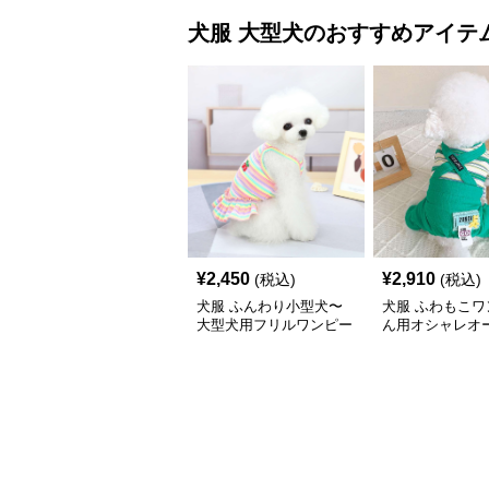
犬服
大型犬
のおすすめアイテ
¥
2,450
¥
2,910
(税込)
(税込)
犬服 ふんわり小型犬〜
犬服 ふわもこワ
大型犬用フリルワンピー
ん用オシャレオ
ス
ール