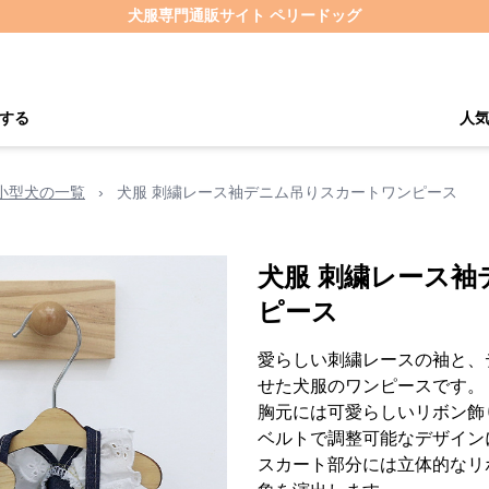
犬服専門通販サイト ペリードッグ
する
人
小型犬の一覧
›
犬服 刺繍レース袖デニム吊りスカートワンピース
犬服 刺繍レース
ピース
愛らしい刺繍レースの袖と、
せた犬服のワンピースです。
胸元には可愛らしいリボン飾
ベルトで調整可能なデザイン
スカート部分には立体的なリ