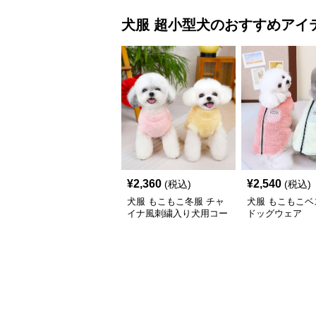
犬服
超小型犬
のおすすめアイ
¥
2,360
¥
2,540
(税込)
(税込)
犬服 もこもこ冬服 チャ
犬服 もこもこベ
イナ風刺繍入り犬用コー
ドッグウェア
ト