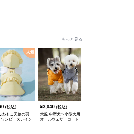
もっと見る
人気
60
¥
3,040
¥
2,450
(税込)
(税込)
(税込)
 ふわもこ天使の羽
犬服 中型犬〜小型犬用
犬服 ふんわり小型犬〜
きワンピースレイン
オールウェザーコート
大型犬用フリルワンピー
ト
〈レインウェア〉
ス