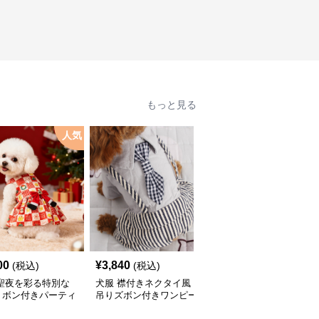
もっと見る
人気
00
¥
3,840
¥
2,760
(税込)
(税込)
(税込)
 聖夜を彩る特別な
犬服 襟付きネクタイ風
犬服 和風吉祥文様刺繍
リボン付きパーティ
吊りズボン付きワンピー
入りノースリーブワンピ
ピース
ス
ース