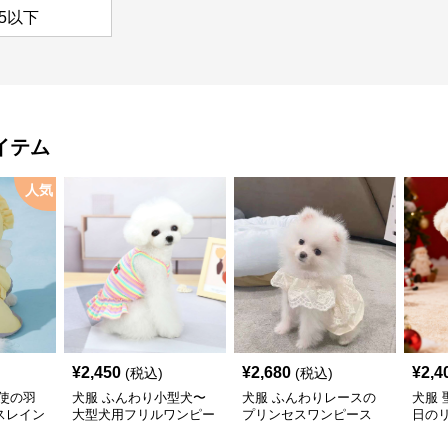
5以下
イテム
人気
¥
2,450
¥
2,680
¥
2,4
(税込)
(税込)
使の羽
犬服 ふんわり小型犬〜
犬服 ふんわりレースの
犬服
スレイン
大型犬用フリルワンピー
プリンセスワンピース
日の
ス
ワン