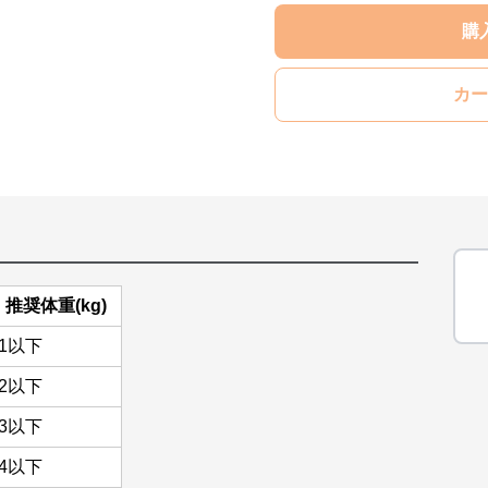
購
カー
推奨体重(kg)
1以下
2以下
3以下
4以下