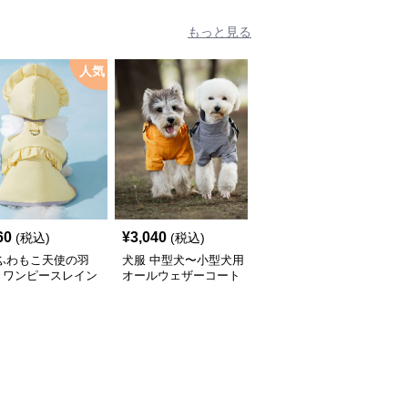
もっと見る
人気
60
¥
3,040
¥
2,450
(税込)
(税込)
(税込)
 ふわもこ天使の羽
犬服 中型犬〜小型犬用
犬服 ふんわり小型犬〜
きワンピースレイン
オールウェザーコート
大型犬用フリルワンピー
ト
〈レインウェア〉
ス