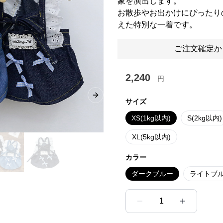
象を演出します。
お散歩やお出かけにぴったり
えた特別な一着です。
ご注文確定か
2,240
円
Next slide
サイズ
XS(1kg以内)
S(2kg以内)
XL(5kg以内)
カラー
ダークブルー
ライトブ
1