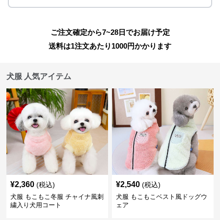
ご注文確定から7~28日でお届け予定
送料は1注文あたり
1000
円かかります
犬服 人気アイテム
¥
2,360
¥
2,540
(税込)
(税込)
犬服 もこもこ冬服 チャイナ風刺
犬服 もこもこベスト風ドッグウ
繍入り犬用コート
ェア