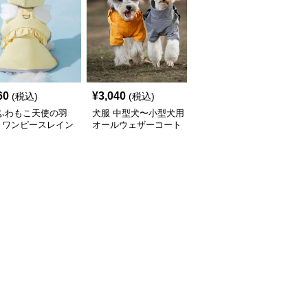
60
¥
3,040
¥
2,450
(税込)
(税込)
(税込)
 ふわもこ天使の羽
犬服 中型犬〜小型犬用
犬服 ふんわり小型犬〜
きワンピースレイン
オールウェザーコート
大型犬用フリルワンピー
ト
〈レインウェア〉
ス