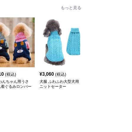
もっと見る
10
¥
3,060
¥
3,140
(税込)
(税込)
(税込)
 わんちゃん用うさ
犬服 ふわふわ大型犬用
犬服 NBA風バスケユニ
ん着ぐるみロンパー
ニットセーター
フォーム犬用タンクトッ
プ