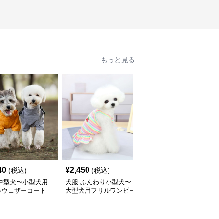
もっと見る
40
¥
2,450
¥
2,400
(税込)
(税込)
(税込)
 中型犬〜小型犬用
犬服 ふんわり小型犬〜
犬服 ワンちゃん用パス
ルウェザーコート
大型犬用フリルワンピー
テルボーダーシャツ
インウェア〉
ス