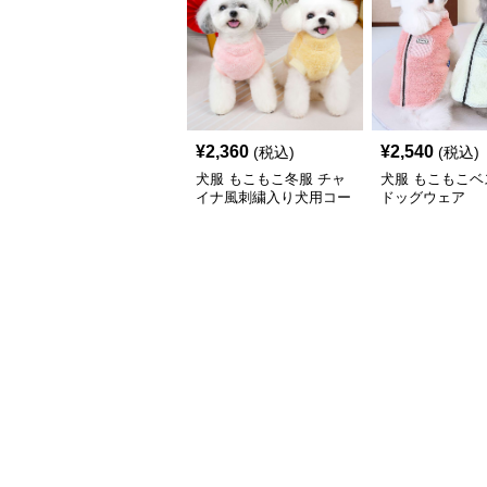
¥
2,360
¥
2,540
(税込)
(税込)
犬服 もこもこ冬服 チャ
犬服 もこもこベ
イナ風刺繍入り犬用コー
ドッグウェア
ト