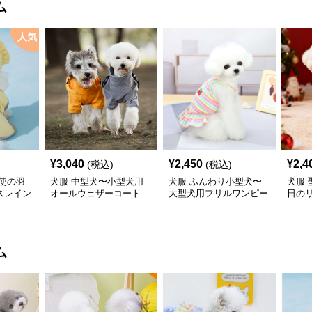
ム
人気
¥
3,040
¥
2,450
¥
2,4
(税込)
(税込)
使の羽
犬服 中型犬〜小型犬用
犬服 ふんわり小型犬〜
犬服
スレイン
オールウェザーコート
大型犬用フリルワンピー
日の
〈レインウェア〉
ス
ワン
ム