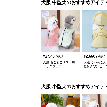
犬服
中型犬
のおすすめアイテ
¥
2,540
¥
2,660
(税込)
(税込)
犬服 もこもこベスト風
犬服 ふわもこ天
ドッグウェア
根付きワンピー
コート
犬服
小型犬
のおすすめアイテ