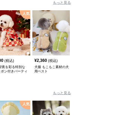
もっと見る
人気
00
¥
2,360
¥
2,670
(税込)
(税込)
(税込)
 聖夜を彩る特別な
犬服 もこもこ素材の犬
犬服 星型ワッペン付き
リボン付きパーティ
用ベスト
中綿入りベスト
ピース
もっと見る
人気