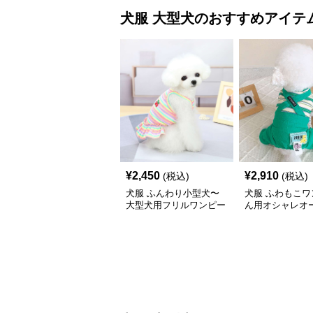
犬服
大型犬
のおすすめアイテ
¥
2,450
¥
2,910
(税込)
(税込)
犬服 ふんわり小型犬〜
犬服 ふわもこワ
大型犬用フリルワンピー
ん用オシャレオ
ス
ール