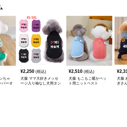
ム
¥
2,250
¥
2,510
¥
2,3
(税込)
(税込)
ンちゃ
犬服 ママ大好きメッセ
犬服 もこもこ暖かペッ
犬服
ーバーオ
ージ入り袖なし犬用タン
ト用ニットベスト
ぎさ
クトップ
ス