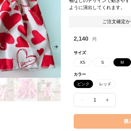
袖なしのデザインで動きやす
ように演出してくれます。
ご注文確定か
2,140
円
Next slide
サイズ
XS
S
M
カラー
ピンク
レッド
1
購