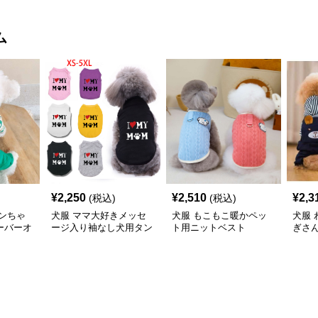
ム
¥
2,250
¥
2,510
¥
2,3
(税込)
(税込)
ンちゃ
犬服 ママ大好きメッセ
犬服 もこもこ暖かペッ
犬服
ーバーオ
ージ入り袖なし犬用タン
ト用ニットベスト
ぎさ
クトップ
ス