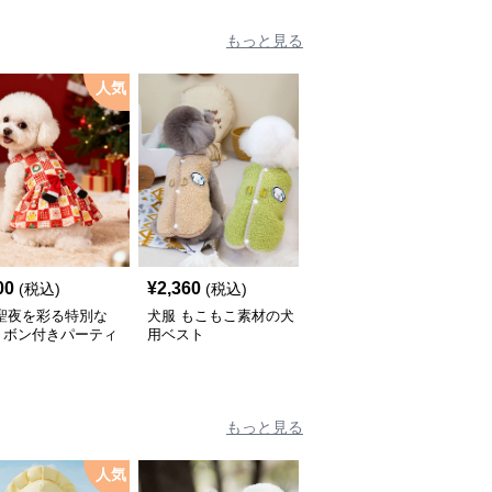
もっと見る
人気
00
¥
2,360
¥
2,670
(税込)
(税込)
(税込)
 聖夜を彩る特別な
犬服 もこもこ素材の犬
犬服 星型ワッペン付き
リボン付きパーティ
用ベスト
中綿入りベスト
ピース
もっと見る
人気