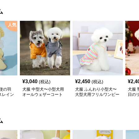
ム
人気
¥
3,040
¥
2,450
¥
2,4
(税込)
(税込)
使の羽
犬服 中型犬〜小型犬用
犬服 ふんわり小型犬〜
犬服
スレイン
オールウェザーコート
大型犬用フリルワンピー
日の
〈レインウェア〉
ス
ワン
ム