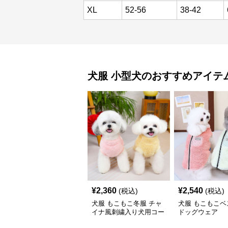
XL
52-56
38-42
犬服
小型犬
のおすすめアイテ
¥
2,360
¥
2,540
(税込)
(税込)
犬服 もこもこ冬服 チャ
犬服 もこもこベ
イナ風刺繍入り犬用コー
ドッグウェア
ト