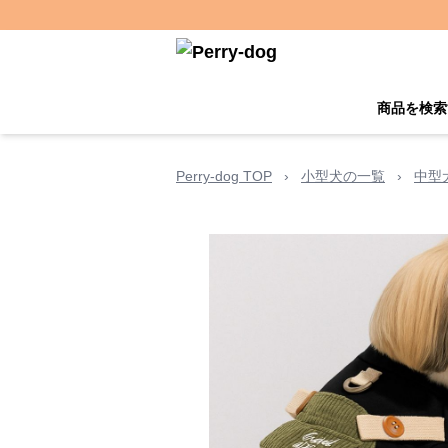
商品を検索
Perry-dog TOP
›
小型犬の一覧
›
中型