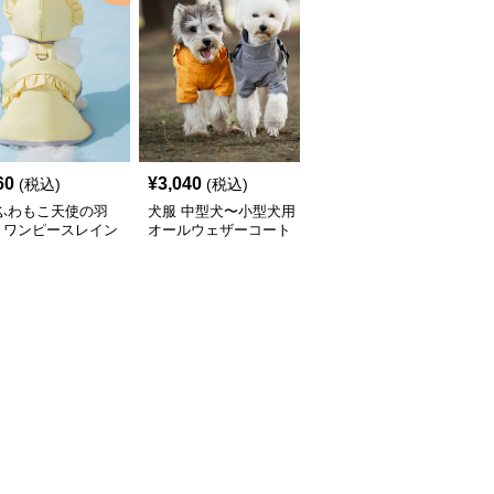
60
¥
3,040
¥
2,450
(税込)
(税込)
(税込)
 ふわもこ天使の羽
犬服 中型犬〜小型犬用
犬服 ふんわり小型犬〜
きワンピースレイン
オールウェザーコート
大型犬用フリルワンピー
ト
〈レインウェア〉
ス