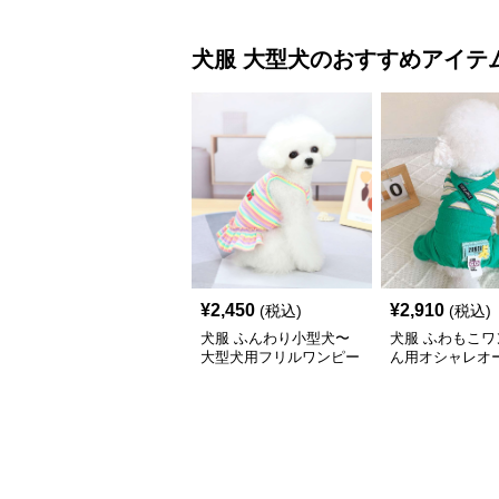
犬服
大型犬
のおすすめアイテ
¥
2,450
¥
2,910
(税込)
(税込)
犬服 ふんわり小型犬〜
犬服 ふわもこワ
大型犬用フリルワンピー
ん用オシャレオ
ス
ール