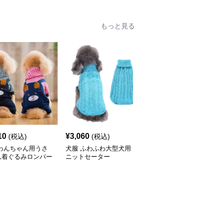
もっと見る
10
¥
3,060
¥
3,140
(税込)
(税込)
(税込)
 わんちゃん用うさ
犬服 ふわふわ大型犬用
犬服 NBA風バスケユニ
ん着ぐるみロンパー
ニットセーター
フォーム犬用タンクトッ
プ