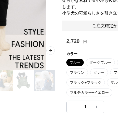
柔らかな素材で着心地も抜群
します。
小型犬の可愛らしさを引き立
ご注文確定か
2,720
円
Next slide
カラー
ブルー
ダークブルー
ブラウン
グレー
フ
ブラック+ブラック
マル
マルチカラー+イエロー
1