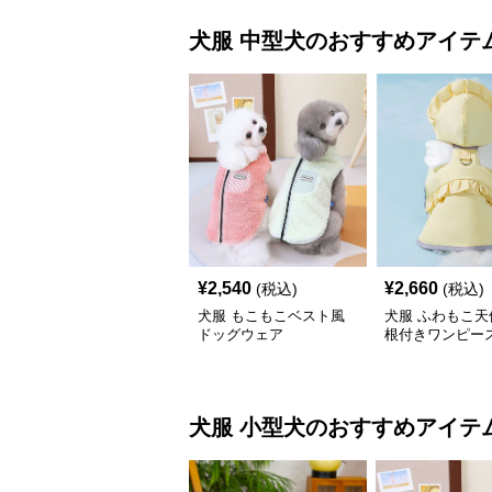
犬服
中型犬
のおすすめアイテ
¥
2,540
¥
2,660
(税込)
(税込)
犬服 もこもこベスト風
犬服 ふわもこ天
ドッグウェア
根付きワンピー
コート
犬服
小型犬
のおすすめアイテ