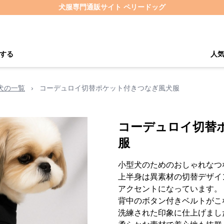
犬服専門通販サイト ペリードッグ
する
人
犬の一覧
›
コーデュロイ切替ポケット付きつなぎ風犬服
コーデュロイ切替
服
小型犬のためのおしゃれなつ
上半身は異素材の切替デザイ
アクセントになっています。
背中のボタン付きベルトがこ
洗練された印象に仕上げまし