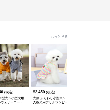
もっと見る
40
¥
2,450
¥
2,400
(税込)
(税込)
(税込)
 中型犬〜小型犬用
犬服 ふんわり小型犬〜
犬服 ワンちゃん用パス
ルウェザーコート
大型犬用フリルワンピー
テルボーダーシャツ
インウェア〉
ス