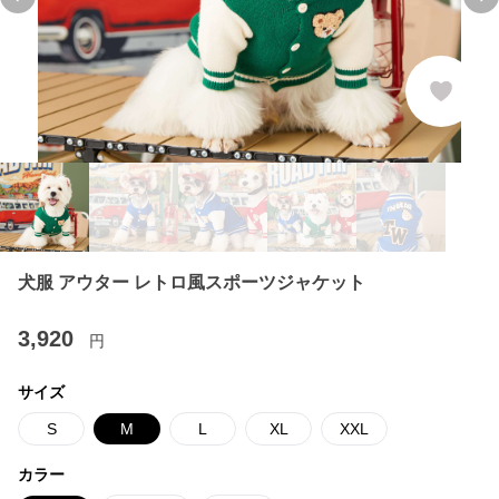
Previous slide
Ne
犬服 アウター レトロ風スポーツジャケット
3,920
円
サイズ
S
M
L
XL
XXL
カラー