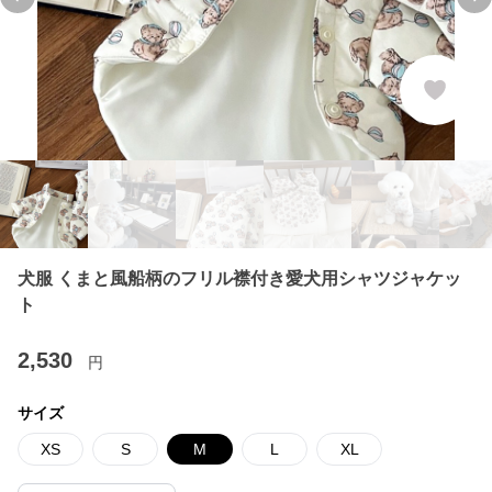
Previous slide
Ne
犬服 くまと風船柄のフリル襟付き愛犬用シャツジャケッ
ト
2,530
円
サイズ
XS
S
M
L
XL