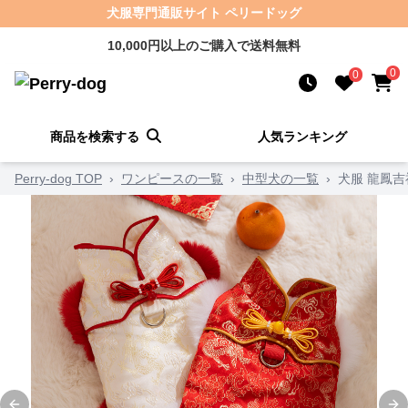
犬服専門通販サイト ペリードッグ
10,000円以上のご購入で送料無料
0
0
商品を検索する
人気ランキング
Perry-dog TOP
›
ワンピースの一覧
›
中型犬の一覧
›
犬服 龍鳳