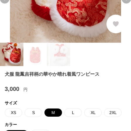
Previous slide
Ne
犬服 龍鳳吉祥柄の華やか晴れ着風ワンピース
3,000
円
サイズ
XS
S
M
L
XL
2XL
カラー