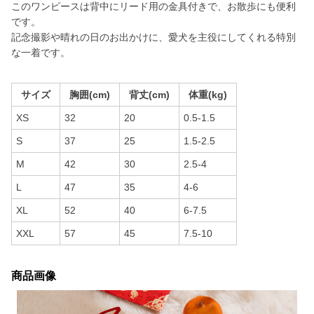
このワンピースは背中にリード用の金具付きで、お散歩にも便利
です。
記念撮影や晴れの日のお出かけに、愛犬を主役にしてくれる特別
な一着です。
サイズ
胸囲(cm)
背丈(cm)
体重(kg)
XS
32
20
0.5-1.5
S
37
25
1.5-2.5
M
42
30
2.5-4
L
47
35
4-6
XL
52
40
6-7.5
XXL
57
45
7.5-10
商品画像