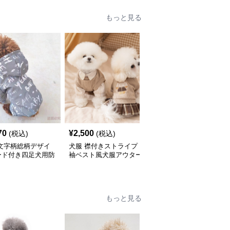
もっと見る
70
¥
2,500
¥
2,510
(税込)
(税込)
(税込)
 文字柄総柄デザイ
犬服 襟付きストライプ
犬服 文字刺繍入りサス
ード付き四足犬用防
袖ベスト風犬服アウター
ペンダー風ベストアウタ
ウター
ー
もっと見る