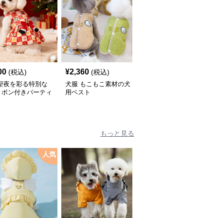
00
¥
2,360
¥
2,670
(税込)
(税込)
(税込)
 聖夜を彩る特別な
犬服 もこもこ素材の犬
犬服 星型ワッペン付き
リボン付きパーティ
用ベスト
中綿入りベスト
ピース
もっと見る
人気