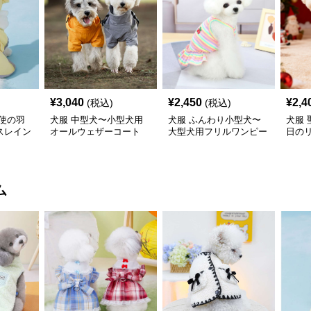
¥
3,040
¥
2,450
¥
2,4
(税込)
(税込)
使の羽
犬服 中型犬〜小型犬用
犬服 ふんわり小型犬〜
犬服
スレイン
オールウェザーコート
大型犬用フリルワンピー
日の
〈レインウェア〉
ス
ワン
ム