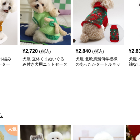
¥
2,720
¥
2,840
¥
2,6
(税込)
(税込)
ル編み
犬服 立体くまぬいぐる
犬服 北欧風幾何学模様
犬服
ーター
み付き犬用ニットセータ
のあったかタートルネッ
袖な
ー
クニット
ム
人気