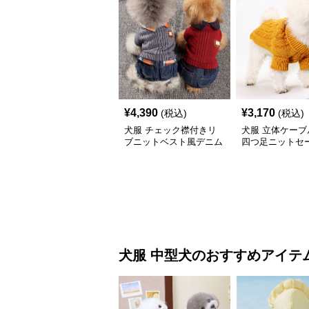
¥
4,390
¥
3,170
(税込)
(税込)
犬服 チェック襟付きリ
犬服 立体ケーブ
ブニットベスト風デニム
四つ足ニットセ
パンツセット
犬服
中型犬
のおすすめアイテ