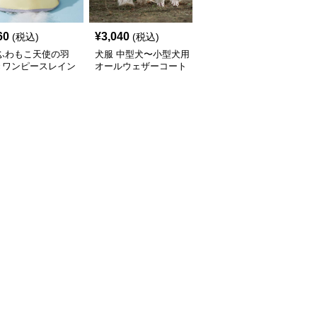
60
¥
3,040
¥
2,450
(税込)
(税込)
(税込)
 ふわもこ天使の羽
犬服 中型犬〜小型犬用
犬服 ふんわり小型犬〜
きワンピースレイン
オールウェザーコート
大型犬用フリルワンピー
ト
〈レインウェア〉
ス