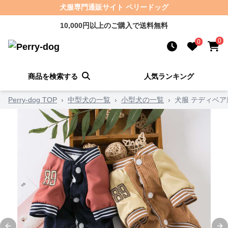
犬服専門通販サイト ペリードッグ
10,000円以上のご購入で送料無料
0
0
商品を検索する
人気ランキング
Perry-dog TOP
›
中型犬の一覧
›
小型犬の一覧
›
犬服 テディベ