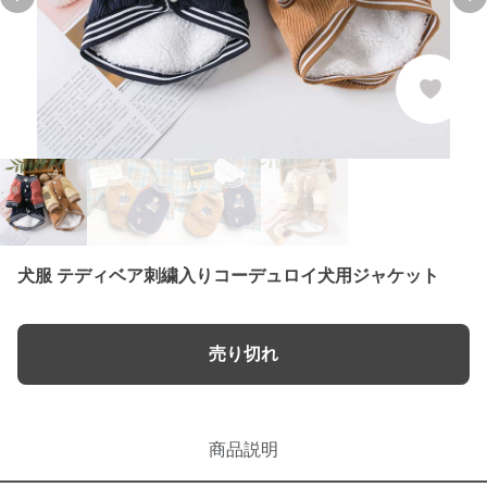
Previous slide
Ne
犬服 テディベア刺繍入りコーデュロイ犬用ジャケット
売り切れ
商品説明