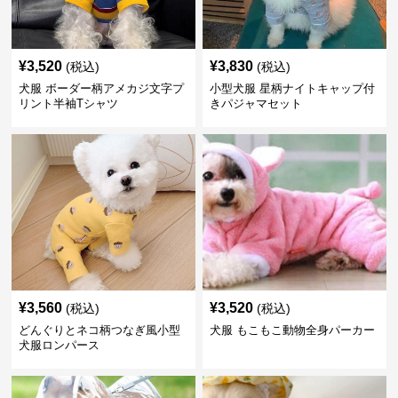
¥
3,520
¥
3,830
(税込)
(税込)
犬服 ボーダー柄アメカジ文字プ
小型犬服 星柄ナイトキャップ付
リント半袖Tシャツ
きパジャマセット
¥
3,560
¥
3,520
(税込)
(税込)
どんぐりとネコ柄つなぎ風小型
犬服 もこもこ動物全身パーカー
犬服ロンパース