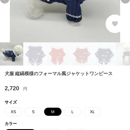
Previous slide
Ne
犬服 縦縞模様のフォーマル風ジャケットワンピース
2,720
円
サイズ
XS
S
M
L
XL
カラー