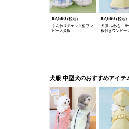
¥
2,560
¥
2,660
(税込)
(税込)
ふんわりチェック柄ワン
犬服 ふわもこ天
ピース犬服
根付きワンピー
コート
犬服
中型犬
のおすすめアイテ