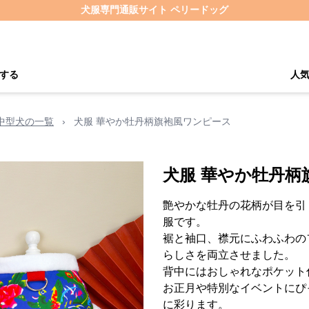
犬服専門通販サイト ペリードッグ
する
人
中型犬の一覧
›
犬服 華やか牡丹柄旗袍風ワンピース
犬服 華やか牡丹柄
艶やかな牡丹の花柄が目を引
服です。
裾と袖口、襟元にふわふわの
らしさを両立させました。
背中にはおしゃれなポケット
お正月や特別なイベントにぴ
に彩ります。