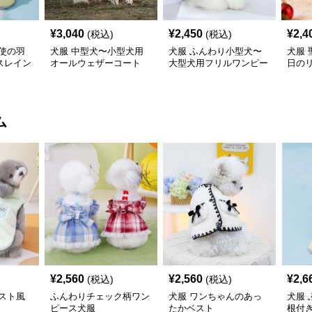
¥
3,040
¥
2,450
¥
2,4
(税込)
(税込)
使の羽
犬服 中型犬〜小型犬用
犬服 ふんわり小型犬〜
犬服
スレイン
オールウェザーコート
大型犬用フリルワンピー
日の
〈レインウェア〉
ス
ワン
ム
¥
2,560
¥
2,560
¥
2,6
(税込)
(税込)
スト風
ふんわりチェック柄ワン
犬服 ワンちゃんのあっ
犬服
ピース犬服
たかベスト
根付