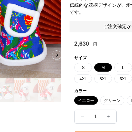
伝統的な花柄デザインが、愛
です。
ご注文確定か
2,630
円
Next slide
サイズ
S
M
L
4XL
5XL
6XL
カラー
イエロー
グリーン
1