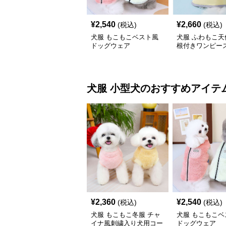
¥
2,540
¥
2,660
(税込)
(税込)
犬服 もこもこベスト風
犬服 ふわもこ天
ドッグウェア
根付きワンピー
コート
犬服
小型犬
のおすすめアイテ
¥
2,360
¥
2,540
(税込)
(税込)
犬服 もこもこ冬服 チャ
犬服 もこもこベ
イナ風刺繍入り犬用コー
ドッグウェア