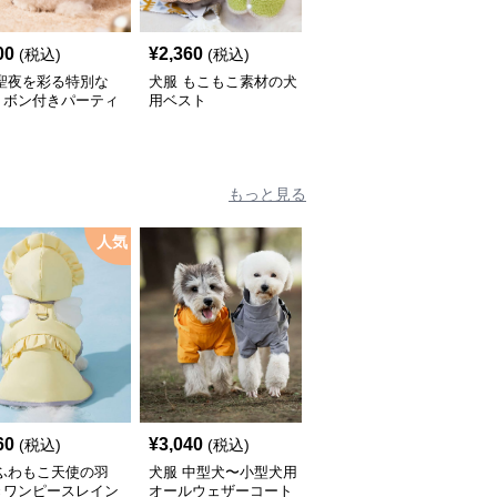
00
¥
2,360
¥
2,670
(税込)
(税込)
(税込)
 聖夜を彩る特別な
犬服 もこもこ素材の犬
犬服 星型ワッペン付き
リボン付きパーティ
用ベスト
中綿入りベスト
ピース
もっと見る
人気
60
¥
3,040
¥
2,450
(税込)
(税込)
(税込)
 ふわもこ天使の羽
犬服 中型犬〜小型犬用
犬服 ふんわり小型犬〜
きワンピースレイン
オールウェザーコート
大型犬用フリルワンピー