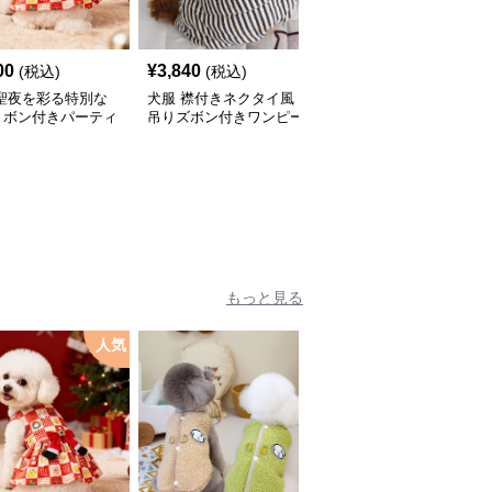
00
¥
3,840
¥
2,760
(税込)
(税込)
(税込)
 聖夜を彩る特別な
犬服 襟付きネクタイ風
犬服 和風吉祥文様刺繍
リボン付きパーティ
吊りズボン付きワンピー
入りノースリーブワンピ
ピース
ス
ース
もっと見る
人気