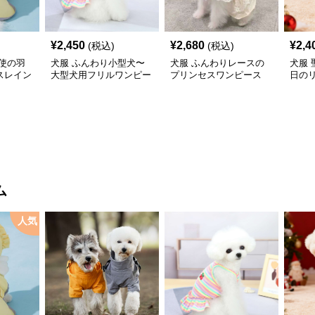
¥
2,450
¥
2,680
¥
2,4
(税込)
(税込)
使の羽
犬服 ふんわり小型犬〜
犬服 ふんわりレースの
犬服
スレイン
大型犬用フリルワンピー
プリンセスワンピース
日の
ス
ワン
ム
人気