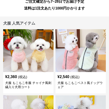
ご注文確定から7~28日でお届け予定
送料は1注文あたり
1000
円かかります
犬服 人気アイテム
¥
2,360
¥
2,540
(税込)
(税込)
犬服 もこもこ冬服 チャイナ風刺
犬服 もこもこベスト風ドッグウ
繍入り犬用コート
ェア