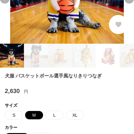
Previous slide
Ne
犬服 バスケットボール選手風なりきりつなぎ
2,630
円
サイズ
S
M
L
XL
カラー