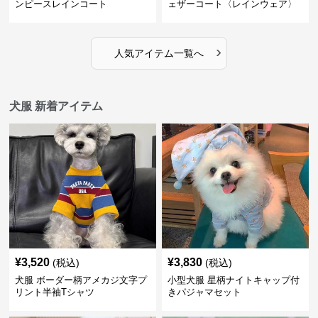
ンピースレインコート
ェザーコート〈レインウェア〉
›
人気アイテム一覧へ
犬服 新着アイテム
¥
3,520
¥
3,830
(税込)
(税込)
犬服 ボーダー柄アメカジ文字プ
小型犬服 星柄ナイトキャップ付
リント半袖Tシャツ
きパジャマセット