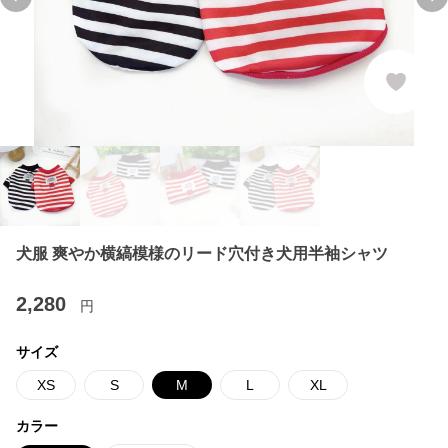
Previous slide
Ne
犬服 爽やか横縞模様のリード穴付き犬用半袖シャツ
2,280
円
サイズ
XS
S
M
L
XL
カラー