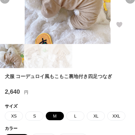
Previous slide
Ne
犬服 コーデュロイ風もこもこ裏地付き四足つなぎ
2,640
円
サイズ
XS
S
M
L
XL
XXL
カラー