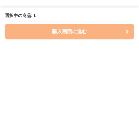
選択中の商品: L
購入画面に進む
Perry-dog
について
会社概要