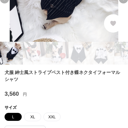
Previous slide
Ne
犬服 紳士風ストライプベスト付き蝶ネクタイフォーマル
シャツ
3,560
円
サイズ
L
XL
XXL