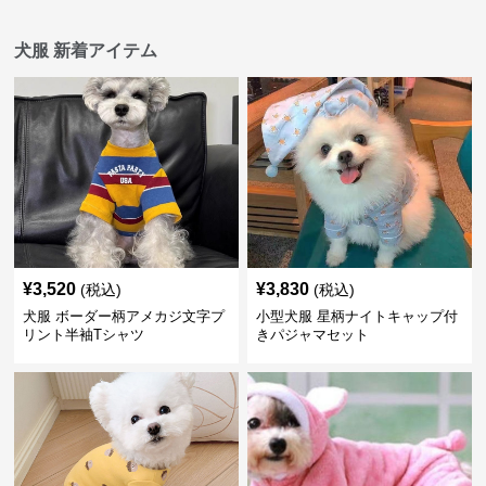
犬服 新着アイテム
¥
3,520
¥
3,830
(税込)
(税込)
犬服 ボーダー柄アメカジ文字プ
小型犬服 星柄ナイトキャップ付
リント半袖Tシャツ
きパジャマセット