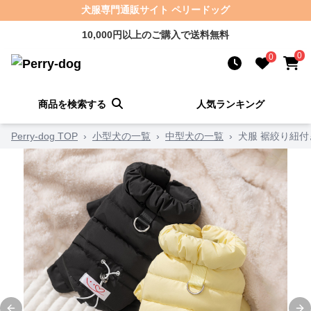
犬服専門通販サイト ペリードッグ
10,000円以上のご購入で送料無料
0
0
商品を検索する
人気ランキング
Perry-dog TOP
›
小型犬の一覧
›
中型犬の一覧
›
犬服 裾絞り紐