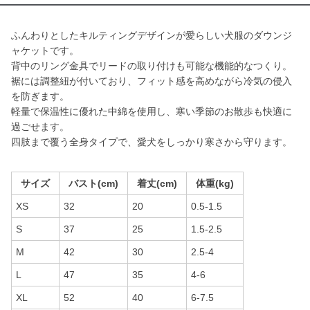
ふんわりとしたキルティングデザインが愛らしい犬服のダウンジ
ャケットです。
背中のリング金具でリードの取り付けも可能な機能的なつくり。
裾には調整紐が付いており、フィット感を高めながら冷気の侵入
を防ぎます。
軽量で保温性に優れた中綿を使用し、寒い季節のお散歩も快適に
過ごせます。
四肢まで覆う全身タイプで、愛犬をしっかり寒さから守ります。
サイズ
バスト(cm)
着丈(cm)
体重(kg)
XS
32
20
0.5-1.5
S
37
25
1.5-2.5
M
42
30
2.5-4
L
47
35
4-6
XL
52
40
6-7.5