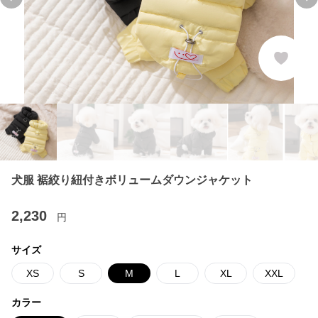
Previous slide
Ne
犬服 裾絞り紐付きボリュームダウンジャケット
2,230
円
サイズ
XS
S
M
L
XL
XXL
カラー