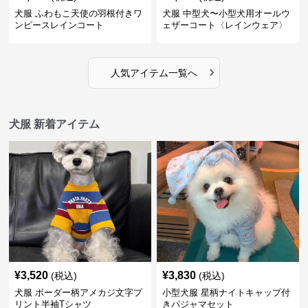
犬服 ふわもこ天使の羽根付きワ
犬服 中型犬〜小型犬用オールウ
ンピースレインコート
ェザーコート〈レインウェア〉
›
人気アイテム一覧へ
犬服 新着アイテム
¥
3,520
¥
3,830
(税込)
(税込)
犬服 ボーダー柄アメカジ文字プ
小型犬服 星柄ナイトキャップ付
リント半袖Tシャツ
きパジャマセット