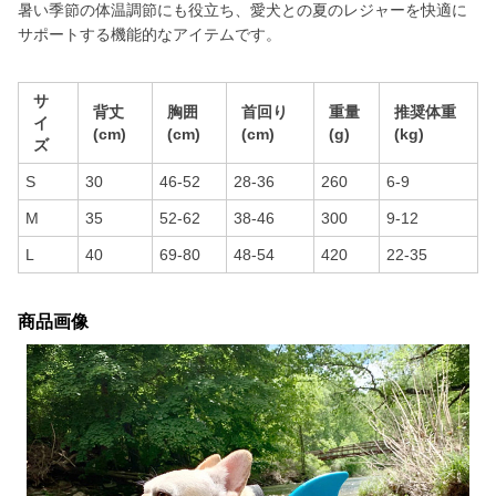
暑い季節の体温調節にも役立ち、愛犬との夏のレジャーを快適に
サポートする機能的なアイテムです。
サ
背丈
胸囲
首回り
重量
推奨体重
イ
(cm)
(cm)
(cm)
(g)
(kg)
ズ
S
30
46-52
28-36
260
6-9
M
35
52-62
38-46
300
9-12
L
40
69-80
48-54
420
22-35
商品画像