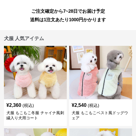
ご注文確定から7~28日でお届け予定
送料は1注文あたり
1000
円かかります
犬服 人気アイテム
¥
2,360
¥
2,540
(税込)
(税込)
犬服 もこもこ冬服 チャイナ風刺
犬服 もこもこベスト風ドッグウ
繍入り犬用コート
ェア