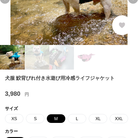
Previous slide
Ne
犬服 鮫背びれ付き水遊び用冷感ライフジャケット
3,980
円
サイズ
XS
S
M
L
XL
XXL
カラー