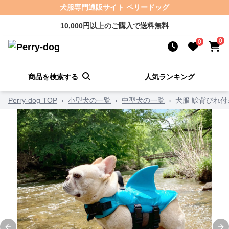
犬服専門通販サイト ペリードッグ
10,000円以上のご購入で送料無料
0
0
商品を検索する
人気ランキング
Perry-dog TOP
›
小型犬の一覧
›
中型犬の一覧
›
犬服 鮫背びれ