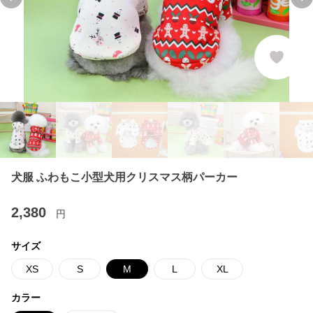
Previous slide
Ne
犬服 ふわもこ小型犬用クリスマス柄パーカー
2,380
円
サイズ
XS
S
M
L
XL
カラー