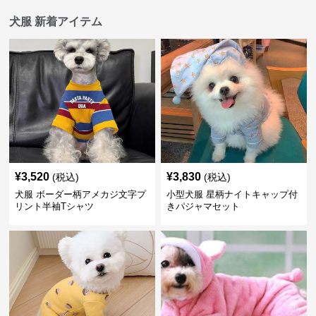
犬服 新着アイテム
¥
3,520
¥
3,830
(税込)
(税込)
犬服 ボーダー柄アメカジ文字プ
小型犬服 星柄ナイトキャップ付
リント半袖Tシャツ
きパジャマセット