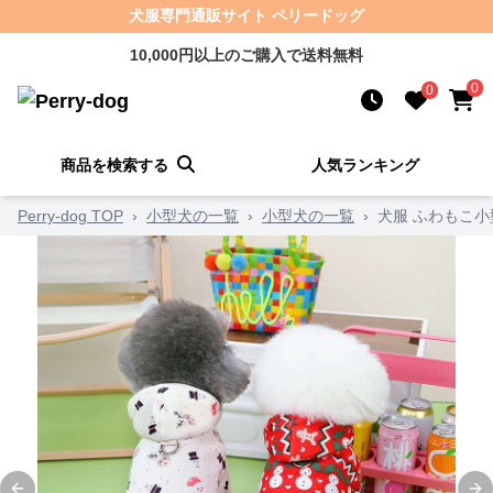
犬服専門通販サイト ペリードッグ
10,000円以上のご購入で送料無料
0
0
商品を検索する
人気ランキング
Perry-dog TOP
›
小型犬の一覧
›
小型犬の一覧
›
犬服 ふわもこ