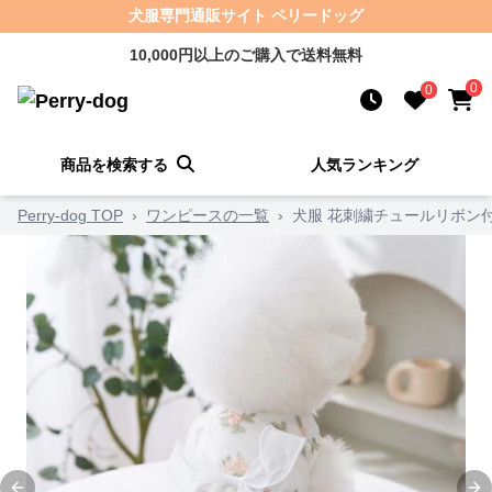
犬服専門通販サイト ペリードッグ
10,000円以上のご購入で送料無料
0
0
商品を検索する
人気ランキング
Perry-dog TOP
›
ワンピースの一覧
›
犬服 花刺繍チュールリボン