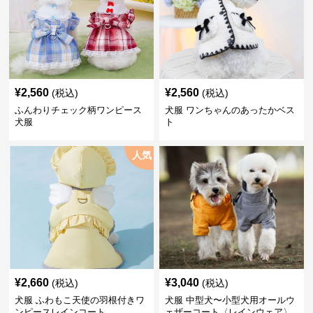
¥
2,560
¥
2,560
(税込)
(税込)
ふんわりチェック柄ワンピース
犬服 ワンちゃんのあったかベス
犬服
ト
人気
¥
2,660
¥
3,040
(税込)
(税込)
犬服 ふわもこ天使の羽根付きワ
犬服 中型犬〜小型犬用オールウ
ンピースレインコート
ェザーコート〈レインウェア〉