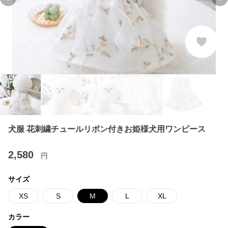
Previous slide
Ne
犬服 花刺繍チュールリボン付きお姫様犬用ワンピース
2,580
円
サイズ
XS
S
M
L
XL
カラー