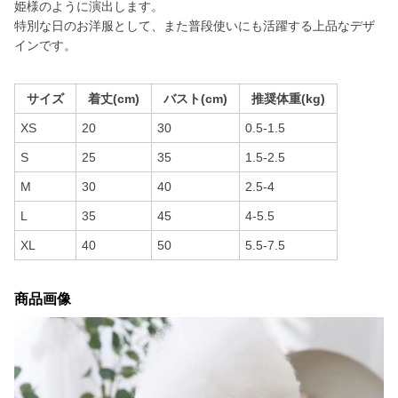
姫様のように演出します。
特別な日のお洋服として、また普段使いにも活躍する上品なデザ
インです。
サイズ
着丈(cm)
バスト(cm)
推奨体重(kg)
XS
20
30
0.5-1.5
S
25
35
1.5-2.5
M
30
40
2.5-4
L
35
45
4-5.5
XL
40
50
5.5-7.5
商品画像