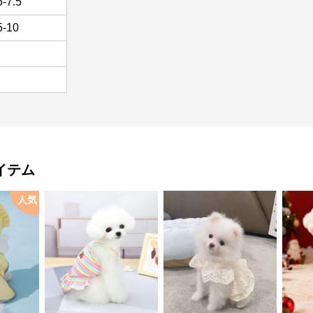
5-7.5
5-10
イテム
人気