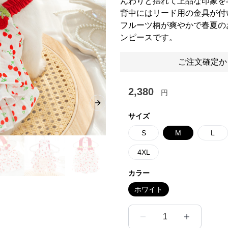
んわりと揺れて上品な印象を
背中にはリード用の金具が付
フルーツ柄が爽やかで春夏の
ンピースです。
ご注文確定か
2,380
円
Next slide
サイズ
S
M
L
4XL
カラー
ホワイト
1