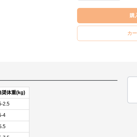
購
カー
推奨体重(kg)
5-2.5
5-4
5.5