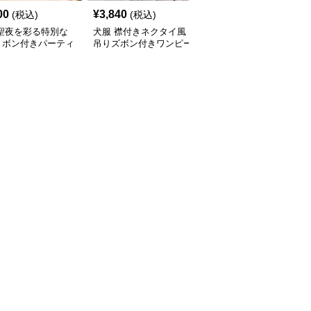
00
¥
3,840
¥
2,760
(税込)
(税込)
(税込)
 聖夜を彩る特別な
犬服 襟付きネクタイ風
犬服 和風吉祥文様刺繍
リボン付きパーティ
吊りズボン付きワンピー
入りノースリーブワンピ
ピース
ス
ース