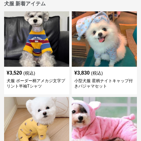
犬服 新着アイテム
¥
3,520
¥
3,830
(税込)
(税込)
犬服 ボーダー柄アメカジ文字プ
小型犬服 星柄ナイトキャップ付
リント半袖Tシャツ
きパジャマセット