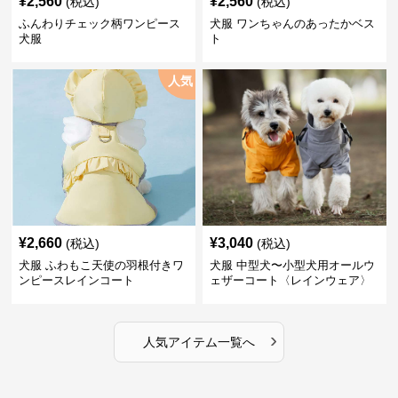
¥
2,560
¥
2,560
(税込)
(税込)
ふんわりチェック柄ワンピース
犬服 ワンちゃんのあったかベス
犬服
ト
人気
¥
2,660
¥
3,040
(税込)
(税込)
犬服 ふわもこ天使の羽根付きワ
犬服 中型犬〜小型犬用オールウ
ンピースレインコート
ェザーコート〈レインウェア〉
›
人気アイテム一覧へ