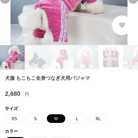
Previous slide
Ne
犬服 もこもこ全身つなぎ犬用パジャマ
2,680
円
サイズ
XS
S
M
L
XL
カラー